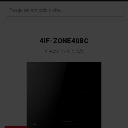
4IF-ZONE40BC
PLACAS DE INDUÇÃO
Saltar
para
o
final
da
Galeria
de
imagens