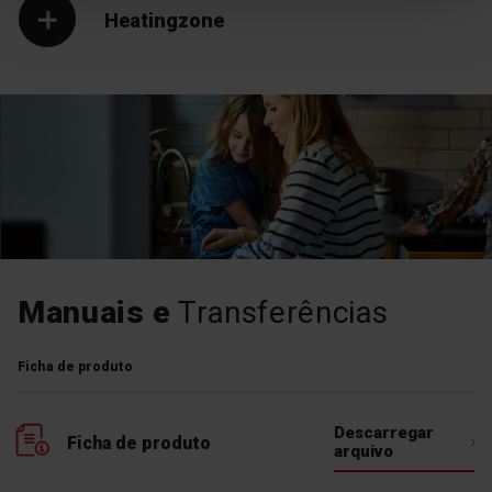
Heatingzone
As nossas placas de fogão a
gás estão equipadas com
um bloqueio para crianças.
Para evitar a possibilidade de
ignição do queimador, basta
premir o sensor de bloqueio
para ficar descansado
Manuais e
Transferências
Incorporado com a
bancada
Ficha de produto
A integração com a bancada
é essencial para evitar
sujidade nos cantos e para
Descarregar
Ficha de produto
desfrutar de uma cozinha
arquivo
bonita com um design linear
perfeito