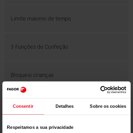
Limite máximo de tempo
Mais funcionalidades
FlexiSpace
Hob&Go
Temporizador
3 Funções de Confeção
Bloqueio crianças
Indicador de zona quente
Consentir
Detalhes
Sobre os cookies
Respeitamos a sua privacidade
Relógio temporizador