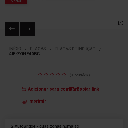
Master
1/3
Saltar
para
INÍCIO
PLACAS
PLACAS DE INDUÇÃO
o
4IF-ZONE40BC
início
da
Galeria
Classificação:
de
(
0
opiniões
)
imagens
Adicionar para comparar
Copiar link
Imprimir
2 AutoBridge - duas zonas numa só