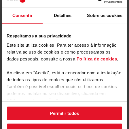
Descarregar
Consentir
Detalhes
Sobre os cookies
Manuais de utilizador e
documentação
Respeitamos a sua privacidade
Este site utiliza cookies. Para ter acesso à informação
Encontre manuais de utilizador para
aparelhos Fagor
relativa ao uso de cookies e como processamos os
dados pessoais, consulte a nossa
Política de cookies
.
Ir
Ao clicar em “Aceito”, está a concordar com a instalação
de todos os tipos de cookies que nós utilizamos.
Também é possível escolher quais os tipos de cookies
Serviço de reparação
podemos instalar no seu dispositivo, clicando em
Solicite ou agende a sua reparação ao
“Alterar configurações”.
abrigo da garantia ou serviço pós-
venda
Permitir todos
As suas configurações de cookies podem ser alteradas a
qualquer momento, clicando no botão preto posicionado
Ir
no canto inferior direito do ecrã.