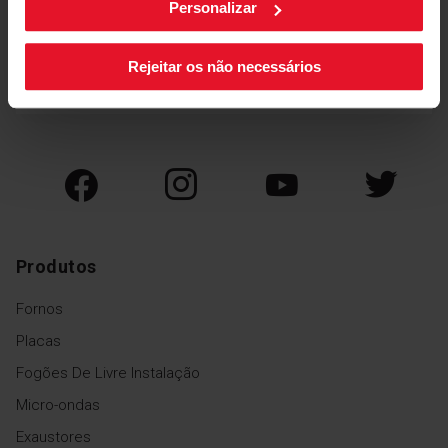
Personalizar
Sábado
9:00 - 13:00
Rejeitar os não necessários
Contáctanos
Produtos
Fornos
Placas
Fogões De Livre Instalação
Micro-ondas
Exaustores