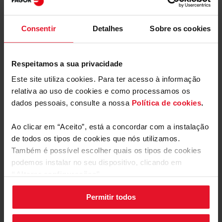
- Peças para máquinas de lavar e secar roupa, tais como:
portas, dobradiças e juntas de portas, outros vedantes,
unidade de fecho de portas, acessórios de plástico, por
Consentir
Detalhes
Sobre os cookies
exemplo, distribuidores de detergente
- Peças para máquinas de lavar louça, tais como dobradiças
e juntas da porta, outras juntas, braços de pulverização,
Respeitamos a sua privacidade
filtros de drenagem, prateleiras internas, acessórios de
plástico, tais como cestos e tampas
Este site utiliza cookies. Para ter acesso à informação
relativa ao uso de cookies e como processamos os
- Peças para frigorífico, tais como puxadores, dobradiças
dados pessoais, consulte a nossa
Política de cookies
.
das portas, tabuleiros, cestos
E muito mais
Ao clicar em “Aceito”, está a concordar com a instalação
de todos os tipos de cookies que nós utilizamos.
Também é possível escolher quais os tipos de cookies
podemos instalar no seu dispositivo, clicando em
Call Center
“Alterar configurações”.
800 300 581
chamada gratuita
Permitir todos
As suas configurações de cookies podem ser alteradas a
qualquer momento, clicando no botão preto posicionado
Segunda feira – Sexta feira
8:00 - 20:00
no canto inferior direito do ecrã.