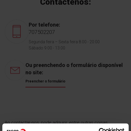
Contáctenos:
Por telefone:
707502207
Segunda feira – Sexta feira 8:00 - 20:00
Sábado 9:00 - 13:00
Ou preenchendo o formulário disponível
no site:
Preencher o formulário
Ao contactar-nos, pode adquirir, entre outras coisas.