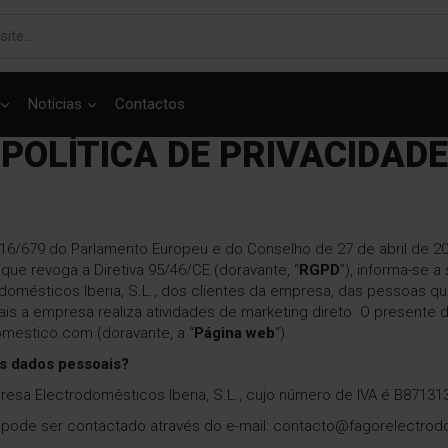
Notícias
Contactos
POLÍTICA DE PRIVACIDADE
6/679 do Parlamento Europeu e do Conselho de 27 de abril de 2
 que revoga a Diretiva 95/46/CE (doravante, “
RGPD
”), informa-se 
domésticos Iberia, S.L., dos clientes da empresa, das pessoas q
ais a empresa realiza atividades de marketing direto. O presente
mestico.com (doravante, a “
Página web
”).
us dados pessoais?
sa Electrodomésticos Iberia, S.L., cujo número de IVA é B871313
pode ser contactado através do e-mail: contacto@fagorelectrodo