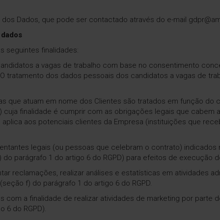
dos Dados, que pode ser contactado através do e-mail gdpr@am
e dados
 seguintes finalidades:
andidatos a vagas de trabalho com base no consentimento conced
 O tratamento dos dados pessoais dos candidatos a vagas de traba
oas que atuam em nome dos Clientes são tratados em função do 
) cuja finalidade é cumprir com as obrigações legais que cabem 
plica aos potenciais clientes da Empresa (instituições que rec
ntantes legais (ou pessoas que celebram o contrato) indicados n
do parágrafo 1 do artigo 6 do RGPD) para efeitos de execução d
r reclamações, realizar análises e estatísticas em atividades admi
(seção f) do parágrafo 1 do artigo 6 do RGPD.
 com a finalidade de realizar atividades de marketing por parte 
go 6 do RGPD).