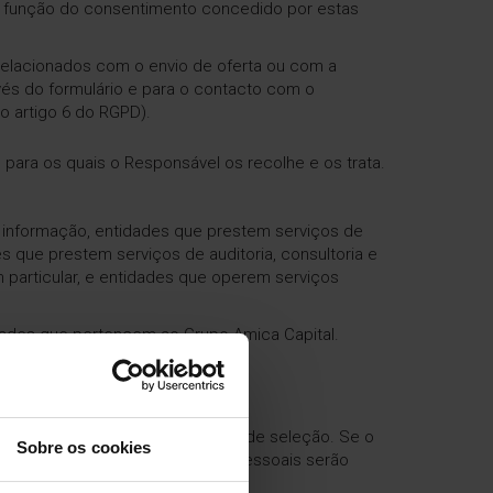
em função do consentimento concedido por estas
relacionados com o envio de oferta ou com a
vés do formulário e para o contacto com o
o artigo 6 do RGPD).
para os quais o Responsável os recolhe e os trata.
 informação, entidades que prestem serviços de
 que prestem serviços de auditoria, consultoria e
articular, e entidades que operem serviços
dades que pertencem ao Grupo Amica Capital.
ntar da finalização do processo de seleção. Se o
Sobre os cookies
ssos de seleção, os seus dados pessoais serão