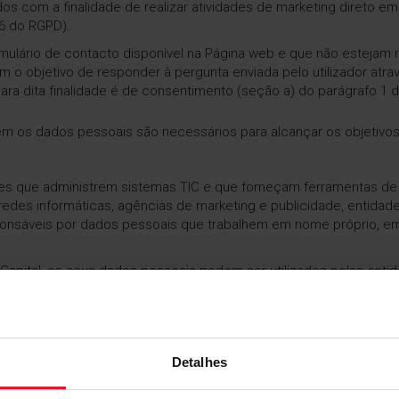
 com a finalidade de realizar atividades de marketing direto 
 6 do RGPD).
mulário de contacto disponível na Página web e que não estejam 
o objetivo de responder à pergunta enviada pelo utilizador atra
ra dita finalidade é de consentimento (seção a) do parágrafo 1 d
ém os dados pessoais são necessários para alcançar os objetivos 
des que administrem sistemas TIC e que forneçam ferramentas de
s informáticas, agências de marketing e publicidade, entidades
nsáveis por dados pessoais que trabalhem em nome próprio, em p
Capital, os seus dados pessoais podem ser utilizados pelas enti
lidade do tratamento de dados - durante os seguintes períodos:
 de trabalho serão tratados durante um período de 6 meses a co
Detalhes
ratamento dos dados para fins de participação em futuros proce