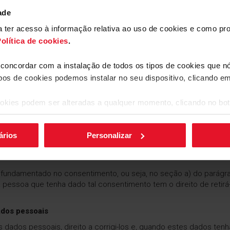
 representantes, e dos empregados que executem o contrato cel
ade
entre Cliente e Empresa e, posteriormente, serão bloqueados dur
ara ter acesso à informação relativa ao uso de cookies e como 
nte, em particular, a legislação fiscal, que impõe ao Responsável 
olítica de cookies
.
eting direto serão tratados durante 5 anos.
s de contacto, se não forem dados do Cliente, serão tratados du
a concordar com a instalação de todos os tipos de cookies que 
rão conservados durante o período de 6 meses.
ipos de cookies podemos instalar no seu dispositivo, clicando e
okies podem ser alteradas a qualquer momento, clicando no bot
ode ser retirado a qualquer momento. Para retirar o consentimen
o Responsável através do telefone 810 510 010, fornecendo uma
ários
Personalizar
de do tratamento que se levou a cabo em função do consentimento 
 fundamentado no consentimento, ou seja, no seção a) do parágra
a pessoa que tenha dado tal consentimento tem o direito de retir
ados pessoais
os dados pessoais, direito a corrigi-los e, quando estes dados te