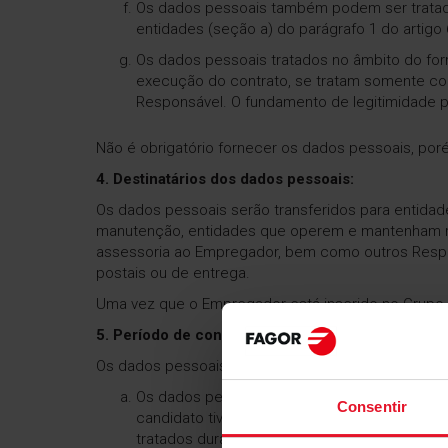
Os dados pessoais também podem ser tratados
entidades (seção a) do parágrafo 1 do artigo
Os dados pessoais tratados no âmbito do for
execução do contrato, se tratam somente com 
Responsável. O fundamento de legitimidade pa
Não é obrigatório fornecer os dados pessoais, por
4. Destinatários dos dados pessoais:
Os dados pessoais serão transferidos para entida
manutenção, entidades que operem e mantenham rede
assessoria ao Empregador, bem como outros Respo
postais ou de entrega.
Uma vez que o Empregador está inserido no Grupo 
5. Período de conservação dos dados pessoais:
Os dados pessoais serão tratados - segundo a fina
Os dados pessoais dos candidatos a uma vaga
Consentir
candidato tiver dado consentimento para o t
tratados durante um período de 12 meses.