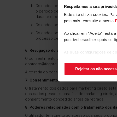
Os dados pessoais dos Clientes e dos seus
Respeitamos a sua privacid
o período de vigência da relação contratual 
Este site utiliza cookies. P
durante o período com base na legislação vige
pessoais, consulte a nossa
P
Os dados pessoais tratados para fins de mark
Os dados pessoais informados nos formulário
Ao clicar em “Aceito”, está 
processo de resolução e, posteriormente se
possível escolher quais os t
6. Revogação do consentimento
As suas configurações de co
O consentimento dado para o tratamento de dados p
canto inferior direito do ecrã.
contacto@fagorelectrodomestico.com ou informar a
Rejeitar os não necess
A retirada do consentimento não afeta a legitimida
7. Consentimento para marketing
O tratamento dos dados para marketing direto está
dos dados pessoais para fins de marketing direto, 
consentimento concedido antes da retirada.
8. Poderes relacionados com o tratamento dos d
O utilizador tem direito ao acesso dos seus própri