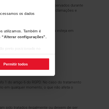
ebrado com a Empresa serão conservados durante
ante o período de prescrição de reclamações e
processamos os dados
as obrigações previstas na lei.
rante o período em que a consulta esteja em
nós utilizamos. Também é
m
“Alterar configurações”.
ão preto posicionado no
to basta enviar um e-mail para
 cópia do seu cartão de cidadão.
Permitir todos
anterior a citada retirada.
fo 1 do artigo 6 do RGPD. No caso do tratamento
á-lo em qualquer momento, o que não afeta o
nham sido tratados ilegalmente ou deixem de ser