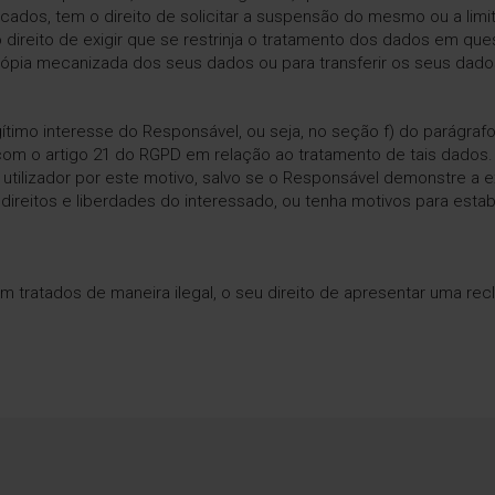
dicados, tem o direito de solicitar a suspensão do mesmo ou a limi
direito de exigir que se restrinja o tratamento dos dados em que
 cópia mecanizada dos seus dados ou para transferir os seus dad
mo interesse do Responsável, ou seja, no seção f) do parágrafo 1
m o artigo 21 do RGPD em relação ao tratamento de tais dados.
tilizador por este motivo, salvo se o Responsável demonstre a ex
direitos e liberdades do interessado, ou tenha motivos para estab
m tratados de maneira ilegal, o seu direito de apresentar uma rec