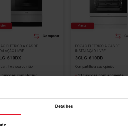
ster
Master
Comparar
C
ÃO ELÉTRICO A GÁS DE
FOGÃO ELÉTRICO A GÁS DE
TALAÇÃO LIVRE
INSTALAÇÃO LIVRE
LG-610BX
3CLG-610BB
artilhe a sua opinião
Compartilhe a sua opinião
1 funções com HotAir
11 funções com ar quente
uia telescópica com fecho
Guia telescópica com fecho
tomático a 1 altura
automático a 1 altura
uia telescópica com fecho
60 cm
tomático a 1 altura
Detalhes
Ficha de produto
Ficha de produto
ade
Ver produto
Ver produt