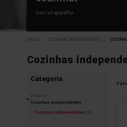
num só aparelho
INÍCIO
COZINHAS INDEPENDENTES
COZINH
Cozinhas independ
Ir
Ir
Categoria
para
para
6
pro
os
os
produtos
filtros
Voltar a:
Cozinhas independentes
artigos
Cozinhas independentes
6