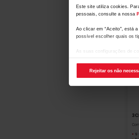
Mai
Este site utiliza cookies. P
pessoais, consulte a nossa
P
Ao clicar em “Aceito”, está 
possível escolher quais os t
As suas configurações de co
canto inferior direito do ecrã.
Rejeitar os não necess
Co
3C
Comp
9