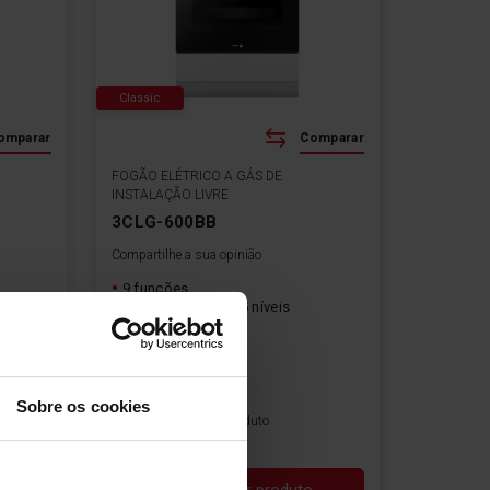
Classic
omparar
Comparar
FOGÃO ELÉTRICO A GÁS DE
INSTALAÇÃO LIVRE
3CLG-600BB
Compartilhe a sua opinião
9 funções
Guias laterais em 5 níveis
60 cm
Sobre os cookies
Ficha de produto
o
Ver produto