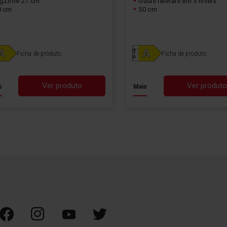
igZone 27 cm
Guias laterais em 5 níveis
0 cm
50 cm
Ficha de produto
Ficha de produto
Ver produto
Ver produt
s
Mais