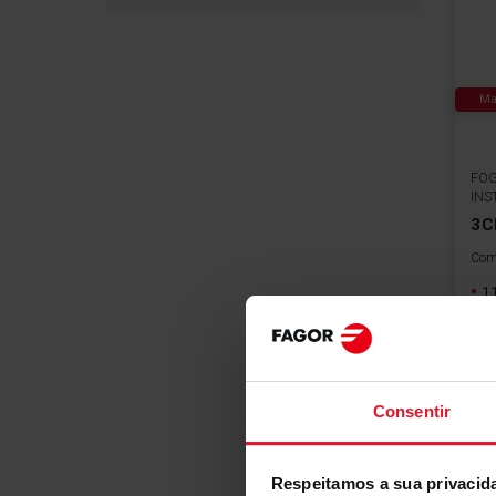
Ma
FOG
INS
3C
Comp
1
G
au
G
au
Consentir
Respeitamos a sua privacid