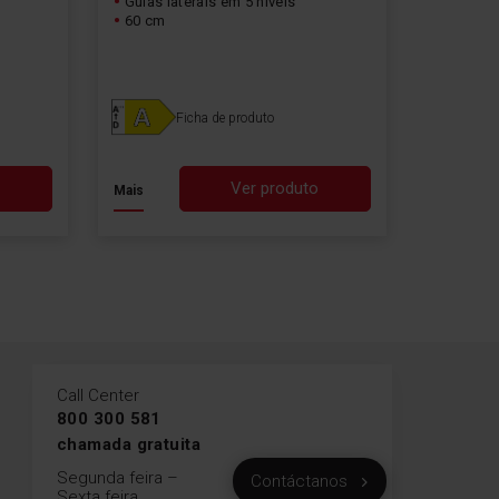
Guias laterais em 5 níveis
60 cm
Ficha de produto
o
Ver produto
Mais
Call Center
800 300 581
chamada gratuita
Segunda feira –
Contáctanos
Sexta feira