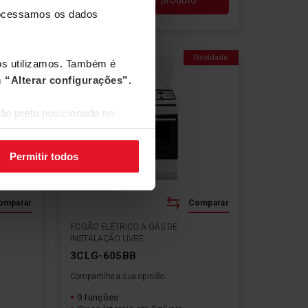
Mais
processamos os dados
Novidade
Novidade
nós utilizamos. Também é
m
“Alterar configurações”.
ão preto posicionado no
Permitir todos
Comfort
omparar
Comparar
FOGÃO ELÉTRICO A GÁS DE
INSTALAÇÃO LIVRE
3CLG-605BB
Compartilhe a sua opinião
9 funções