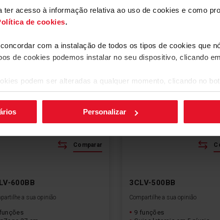
s
Mais
ara ter acesso à informação relativa ao uso de cookies e como 
olítica de cookies
.
Novidade
a concordar com a instalação de todos os tipos de cookies que 
ipos de cookies podemos instalar no seu dispositivo, clicando e
okies podem ser alteradas a qualquer momento, clicando no bot
ários
Personalizar
mfort
Classic
Comparar
C
LV-600BB
3CLV-500BB
artilhe a sua opinião
Compartilhe a sua opinião
 funções
9 funções