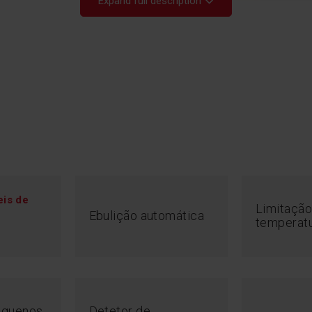
Expand full description
Ho
eis de
Limitação
Ebulição automática
temperat
Coloque o recipien
ativar o sensor a
temperatura. Fácil
equenos
Detetor de