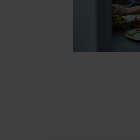
CheckPot
HeatControl
placa de cozedura deteta
O HeatControl alerta-o
automaticamente se o
quando o queimador est
ecipiente é adequado para
quente e só desaparec
a indução.
quando o queimador est
completamente frio