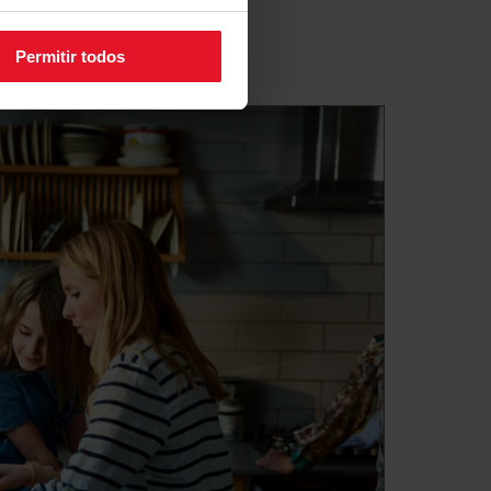
Permitir todos
alimentação elétrica tem em sua
rmite-lhe alternar entre
a e trifásica. Pode também
 níveis de consumo máximo,
a ter sido instalada. A placa
 selecionadas e mantê-las-á até
e. Agora pode utilizar todas as
o ao mesmo tempo sem que o
om segurança.