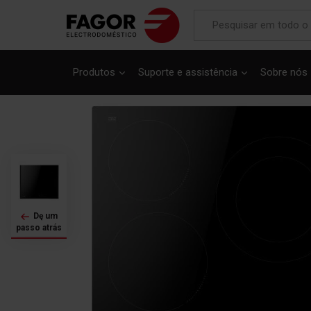
Saltar
para
Produtos
Suporte e assistência
Sobre nós
o
final
da
Galeria
de
imagens
Dę um
passo atrás