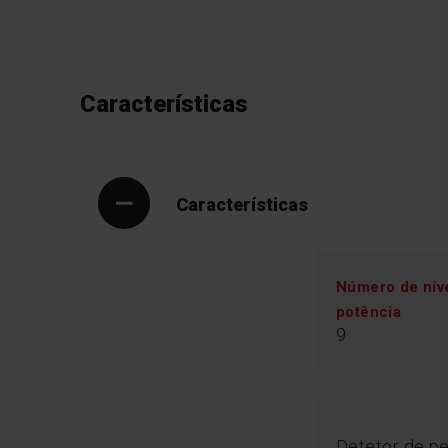
Características
Características
Número de nív
potência
9
Detetor de p