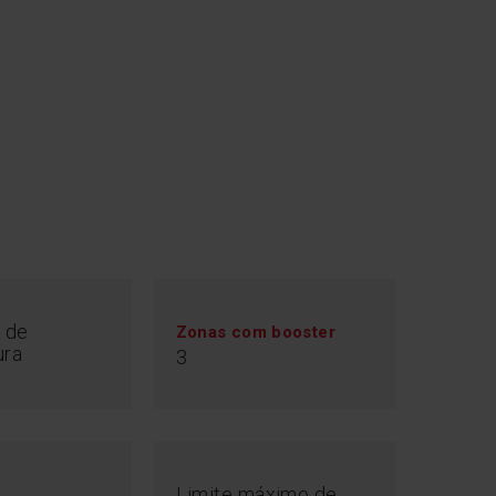
b&Go
 de
Zonas com booster
ura
3
te em qualquer área e a placa irá detetá-lo e
propriado. Tudo o que tem de fazer é selecionar a
 e prático.
Limite máximo de