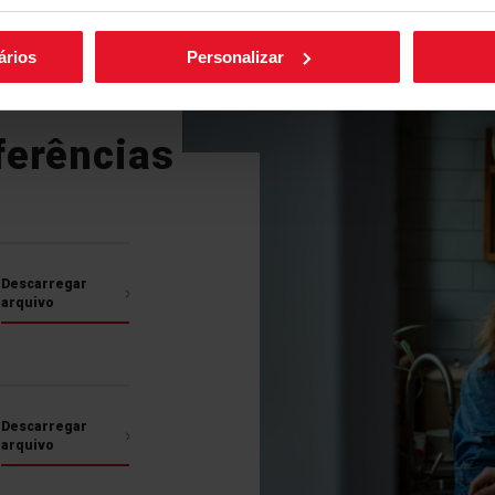
Mais funcionalidades
ários
Personalizar
PowerChoice
Temporizador
ChildLock
ferências
PowerChoice
Não sabe que tipo de 
casa? O PowerChoice pe
Descarregar
alimentação monofásic
arquivo
escolher entre quatro
mesmo depois de a plac
guardará as definições
que as altere novament
zonas de aqueciment
Descarregar
diferencial dispare. C
arquivo