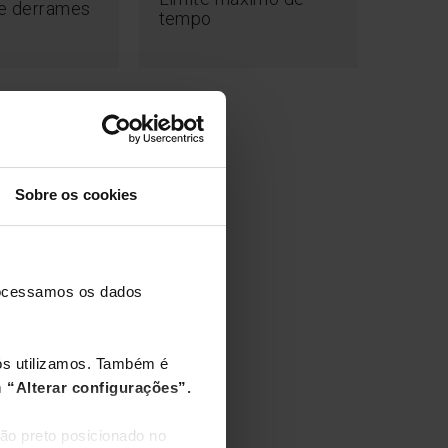
de derrames
tempo
emporizador
Sobre os cookies
processamos os dados
nós utilizamos. Também é
m
“Alterar configurações”.
ão preto posicionado no