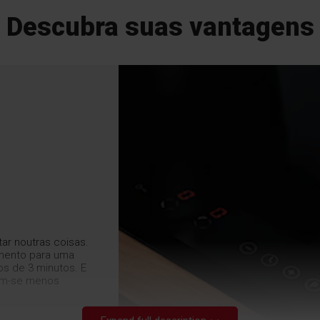
Descubra suas vantagens
r noutras coisas.
mento para uma
s de 3 minutos. E
em-se menos