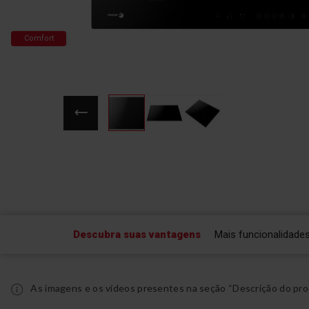
Comfort
Saltar
para
o
início
da
Galeria
de
Descubra suas vantagens
Mais funcionalidade
imagens
As imagens e os vídeos presentes na seção “Descrição do pro