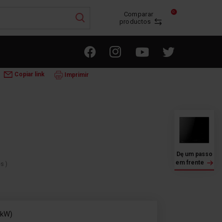
0
Comparar
productos
LACAS DE INDUÇÃO
3IF-31AC
Copiar link
Imprimir
Dę um passo
em frente
es
)
 kW)