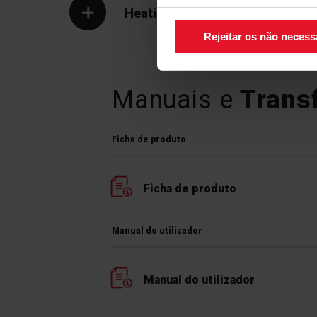
canto inferior direito do ecrã.
Heatingzone
Rejeitar os não necess
Manuais e
Trans
Ficha de produto
Ficha de produto
Manual do utilizador
Manual do utilizador