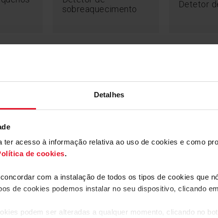
Detetor 
sobreaquecimento
Indicador de zona
nças
Relógio t
quente
Detalhes
a a zona e
pte a superfície de
a forma, pode
ade
 uma vez que esta
 consumo de
ara ter acesso à informação relativa ao uso de cookies e como 
olítica de cookies
.
a concordar com a instalação de todos os tipos de cookies que 
ipos de cookies podemos instalar no seu dispositivo, clicando e
okies podem ser alteradas a qualquer momento, clicando no bot