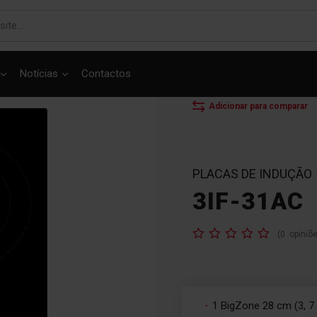
Notícias
Contactos
INÍCIO
PLACAS
P
Adicionar para comparar
PLACAS DE INDUÇÃO
3IF-31AC
Classificação:
(
0
opiniõ
1 BigZone 28 cm (3, 7