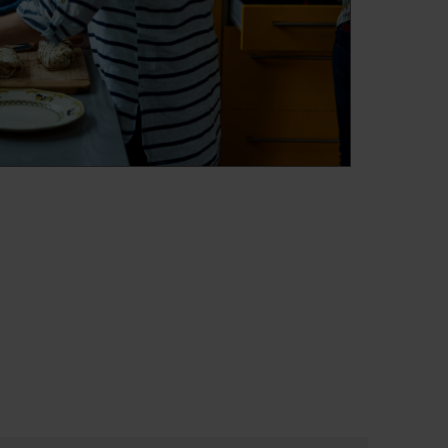
Função de Ebulição
Automática
á
Sistema automático de
e
redução da potência de
á
aquecimento