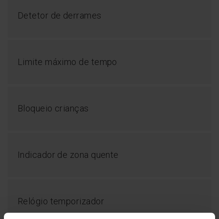
Detetor de derrames
Limite máximo de tempo
EasySelect
Bloqueio crianças
Precisa de cozinhar com vários recipientes ao mesmo
tempo? O EasySelect permite-lhe selecionar e ajustar
instantaneamente a potência de cada zona a partir do
seu painel de controlo. Quatro zonas de aquecimento?
Quatro painéis de controlo. Para que todos os seus
Indicador de zona quente
pratos fiquem perfeitos e possa adaptar a potência de
cada fogo. O EasySelect torna a cozedura mais fácil,
mais limpa e mais conveniente.
Relógio temporizador