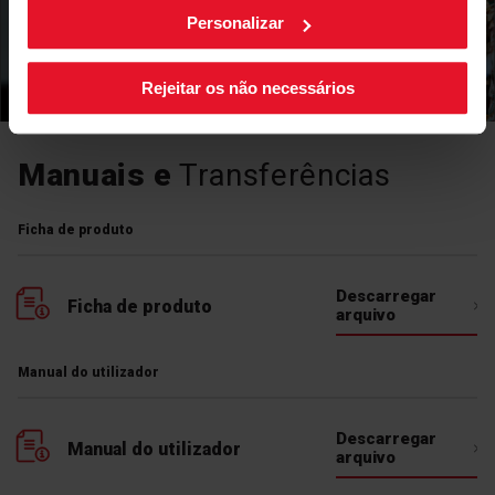
no canto inferior direito do ecrã.
placa fique ligada. Depois de decorrido o
Personalizar
tempo selecionado, a placa desliga
automaticamente a zona de aquecimento e
Rejeitar os não necessários
ativa um sinal sonoro.
Manuais e
Transferências
Ficha de produto
Descarregar
Ficha de produto
arquivo
Manual do utilizador
Descarregar
Manual do utilizador
arquivo