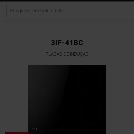
3IF-41BC
PLACAS DE INDUÇÃO
Saltar
para
o
final
da
Galeria
de
imagens