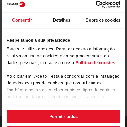
Mais funcionalidades
Slider
Consentir
Detalhes
Sobre os cookies
Temporizador
ChildLock
Manutenção de calor
Respeitamos a sua privacidade
Este site utiliza cookies. Para ter acesso à informação
Parâmetros Técnicos
relativa ao uso de cookies e como processamos os
dados pessoais, consulte a nossa
Política de cookies
.
Equipamento
Ao clicar em “Aceito”, está a concordar com a instalação
de todos os tipos de cookies que nós utilizamos.
Também é possível escolher quais os tipos de cookies
Heatingzone
podemos instalar no seu dispositivo, clicando em
“Alterar configurações”.
Temporizador
Permitir todos
As suas configurações de cookies podem ser alteradas a
qualquer momento, clicando no botão preto posicionado
Selecione o tempo que pretende que a