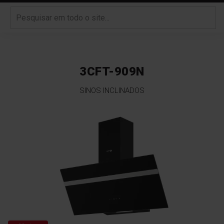
3CFT-909N
SINOS INCLINADOS
Saltar
para
o
final
da
Galeria
de
imagens