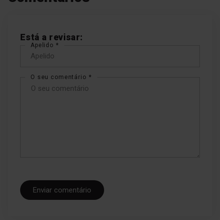
arquivo
Está a revisar:
Número de
Apelido
velocidades dos
ventiladores: 4
O seu comentário
Os odores da cozinha
podem ser ténues ou
pungentes, pelo que os
exaustores são fornecidos
com diferentes níveis de
velocidade que permitem um
controlo preciso da potência
do exaustor.
Enviar comentário