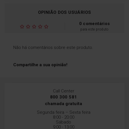
Desligar com atraso
OPINIÃO DOS USUÁRIOS
Com o sistema de
desligamento automático
0 comentários
retardado, pode selecionar o
tempo que pretende que o
para este produto
extrator continue a funcionar
depois de a placa ter sido
desligada. O exaustor
Não há comentários sobre este produto.
acabará de limpar o ar e
torná-lo-á isento de odores
Compartilhe a sua opinião!
Call Center
800 300 581
chamada gratuita
Segunda feira – Sexta feira
8:00 - 20:00
Sábado
9:00 - 13:00