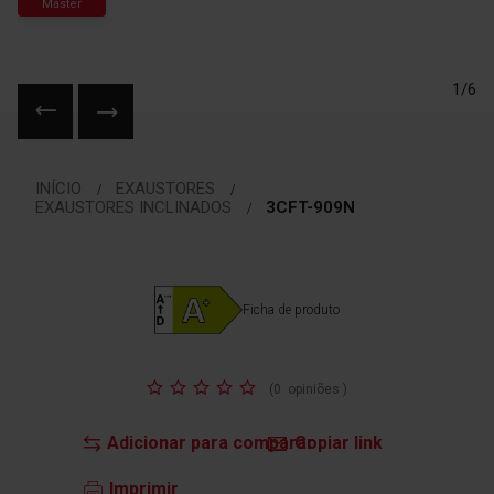
Master
1/6
Saltar
para
INÍCIO
EXAUSTORES
o
EXAUSTORES INCLINADOS
3CFT-909N
início
da
Galeria
de
Ficha de produto
imagens
Classificação:
(
0
opiniões
)
Adicionar para comparar
Copiar link
Imprimir