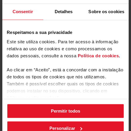
quanto quisermos, poupando dinheiro e preservando o
ambiente.
Consentir
Detalhes
Sobre os cookies
Desligamento retardado
Respeitamos a sua privacidade
Mais funcionalidades
Este site utiliza cookies. Para ter acesso à informação
relativa ao uso de cookies e como processamos os
Equipamento
Alta eficiência
Sistema de controlo de sensores
Fa
dados pessoais, consulte a nossa
Política de cookies
.
Ao clicar em “Aceito”, está a concordar com a instalação
Parâmetros Técnicos
de todos os tipos de cookies que nós utilizamos.
Também é possível escolher quais os tipos de cookies
podemos instalar no seu dispositivo, clicando em
“Alterar configurações”.
Permitir todos
As suas configurações de cookies podem ser alteradas a
qualquer momento, clicando no botão preto posicionado
no canto inferior direito do ecrã.
Personalizar