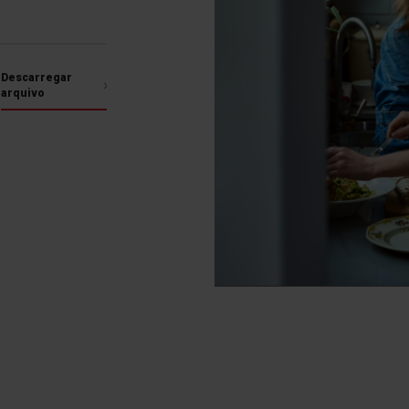
Descarregar
arquivo
Lembrete de
Função de Ebuliçã
minutos
Automática
Depois de decorrido o
Sistema automático de
empo programado, a placa
redução da potência d
esliga automaticamente a
aquecimento
zona de aquecimento e
emite um sinal sonoro.