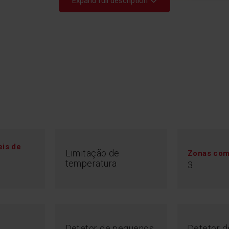
Expand full description
St
eis de
Limitação de
Zonas com
Está a meio de um
temperatura
3
momento? Graças 
zonas de indução 
definições, para 
pronto.
Detetor de pequenos
Detetor d