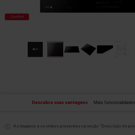
Comfort
Saltar
para
o
início
da
Galeria
de
Descubra suas vantagens
Mais funcionalidade
imagens
As imagens e os vídeos presentes na seção “Descrição do pro