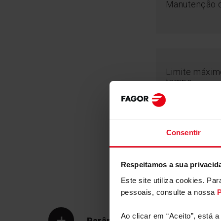
Manutenção d
Limite máxim
tempo
Hob&Go
Coloque o recipiente em qualquer área e a placa ir
o sensor apropriado. Tudo o que tem de fazer é 
Consentir
temperatura. Fácil e prático.
Relógio temp
Respeitamos a sua privacid
Este site utiliza cookies. P
pessoais, consulte a nossa
P
Ao clicar em “Aceito”, está 
Parâmetros Técnicos