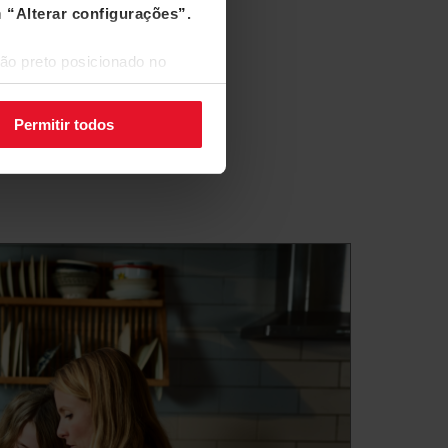
m
“Alterar configurações”.
ão preto posicionado no
Permitir todos
 pretende que a placa fique
rrido o tempo selecionado, a
icamente a zona de aquecimento e