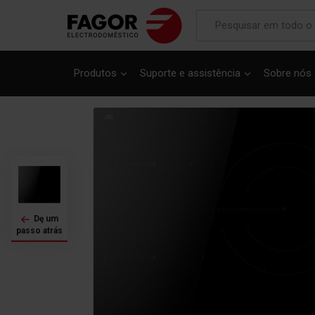
Saltar
para
Produtos
Suporte e assistência
Sobre nós
o
final
da
Galeria
de
imagens
Dę um
passo atrás