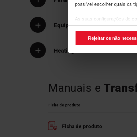
possível escolher quais os t
As suas configurações de co
Equipamento
canto inferior direito do ecrã.
Rejeitar os não necess
Heatingzone
Manuais e
Trans
Ficha de produto
Ficha de produto