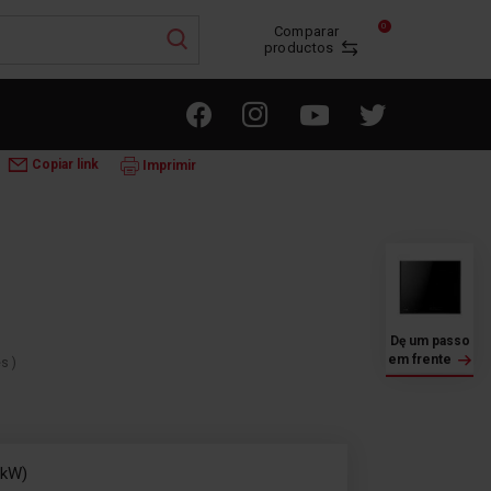
0
Comparar
productos
LACAS DE INDUÇÃO
4IF-30BC
Copiar link
Imprimir
Dę um passo
em frente
es
)
 kW)