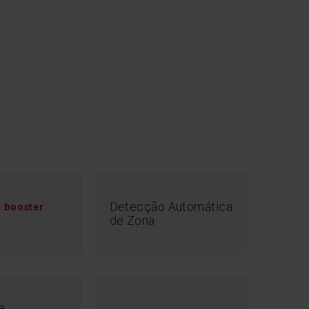
op&Go
Detecção Automática
 booster
 trabalho e tem de deixar a cozinha por um
de Zona
à função Stop&Go, pode desligar todas as
ativas; a placa de cozedura guarda as
que as possa repor com um clique quando estiver
e