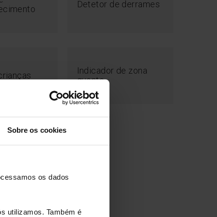
Detetor de derrames
ecimento
Indicador de zona
crianças
quente
Sobre os cookies
top & Go
processamos os dados
nós utilizamos. Também é