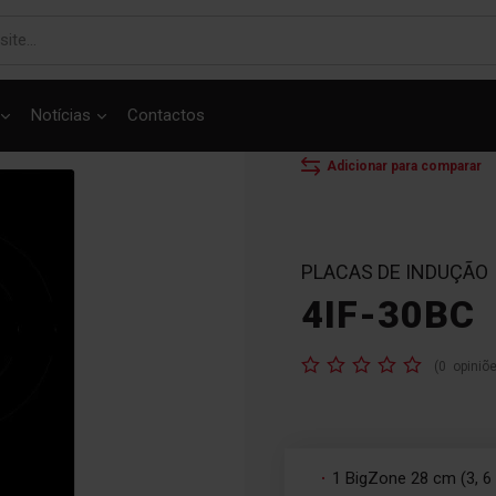
Notícias
Contactos
INÍCIO
PLACAS
P
Adicionar para comparar
PLACAS DE INDUÇÃO
4IF-30BC
Classificação:
(
0
opiniõ
1 BigZone 28 cm (3, 6