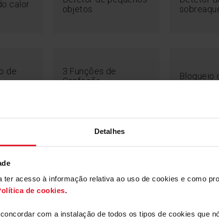
o calor
objetos
sobreaqu
o de
3 Funções de
Bloqueio 
Confeção
á detetá-lo e ativar
selecionar a
Detalhes
orizador
Slider
Pausa - S
ade
ara ter acesso à informação relativa ao uso de cookies e como 
olítica de cookies
.
a concordar com a instalação de todos os tipos de cookies que 