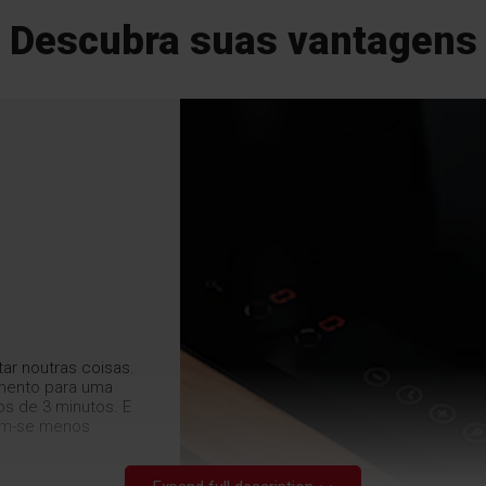
Descubra suas vantagens
r noutras coisas.
mento para uma
s de 3 minutos. E
em-se menos