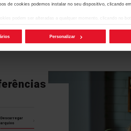
Mais funcionalidades
ipos de cookies podemos instalar no seu dispositivo, clicando e
okies podem ser alteradas a qualquer momento, clicando no bot
Temporizador
ChildLock
Incorporado com a bancada
ários
Personalizar
Temporizador
Selecione o tempo que
ligada. Depois de deco
placa desliga automat
ferências
ativa um sinal sonoro.
Descarregar
arquivo