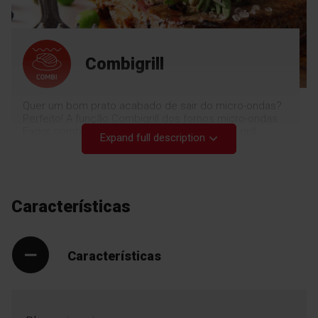
Combigrill
Quer um bom prato acabado de sair do micro-ondas?
Perfeito! A função Combigrill dos fornos micro-ondas
Fagor combina a função micro-ondas com o grill.
Expand full description
Desta forma, a comida sai perfeitamente quente e o
exterior fica delicioso e estaladiço - desfrute!
Características
Características