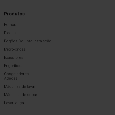
tempo
Produtos
Defina o tempo de
descongelação e o micro-
Fornos
ondas Fagor descongelá-lo-
á. Não precisa de
Placas
descongelar durante muito
tempo
Fogões De Livre Instalação
Micro-ondas
Exaustores
Frigoríficos
Congeladores
Adegas
Máquinas de lavar
Máquinas de secar
Lavar louça