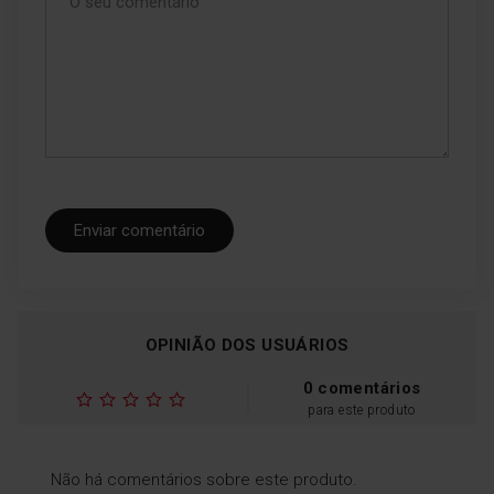
Tire partido da função de descongelação
para descongelar os seus alimentos e
cozinhá-los em menos tempo
Enviar comentário
OPINIÃO DOS USUÁRIOS
0 comentários
QuickStart
para este produto
Basta um clique para ligar o
forno.
Não há comentários sobre este produto.