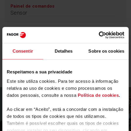
Painel de comandos
Sensor
Controlo de sensores
Parâmetros Técnicos
Permite um funcionamento cómodo dos comandos
Consentir
Detalhes
Sobre os cookies
sem necessidade de uma limpeza demorada. Agora é
mais fácil e mais rápido encontrar e definir programas,
graças aos botões mecânicos e aos botões de
Equipamento
pressão. Os controlos tácteis estão localizados sob a
Respeitamos a sua privacidade
superfície lisa e sólida do painel de controlo. Isto ajuda
Este site utiliza cookies. Para ter acesso à informação
a manter a parte da frente do micro-ondas limpa. Não
existem espaços para a acumulação de sujidade e
relativa ao uso de cookies e como processamos os
gordura.
dados pessoais, consulte a nossa
Política de cookies
.
Ao clicar em “Aceito”, está a concordar com a instalação
de todos os tipos de cookies que nós utilizamos.
Mais funcionalidades
Também é possível escolher quais os tipos de cookies
podemos instalar no seu dispositivo, clicando em