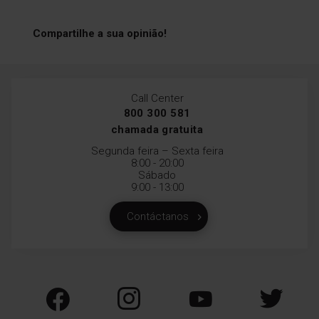
Compartilhe a sua opinião!
Descongelação por
Call Center
peso
800 300 581
chamada gratuita
Apetece-lhe uma pizza, mas
Segunda feira – Sexta feira
está completamente
8:00 - 20:00
congelada? Especifique
Sábado
quanto pesa, e o micro-
9:00 - 13:00
ondas definirá a potência e a
duração
Contáctanos
Descongelação por