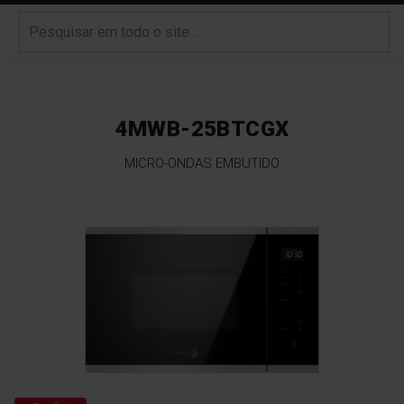
4MWB-25BTCGX
MICRO-ONDAS EMBUTIDO
Saltar
para
o
final
da
Galeria
de
imagens