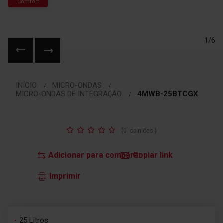
Comfort
1/6
Saltar
para
INÍCIO
MICRO-ONDAS
o
MICRO-ONDAS DE INTEGRAÇÃO
4MWB-25BTCGX
início
da
Galeria
Classificação:
de
(
0
opiniões
)
imagens
Adicionar para comparar
Copiar link
Imprimir
25 Litros