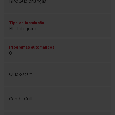
Bloqueio crianças
Tipo de instalação
Programas predefinidos
BI - Integrado
Tire partido da função de descongelação para
Programas automáticos
descongelar os seus alimentos e cozinhá-los em
menos tempo
8
Quick-start
Combi-Grill