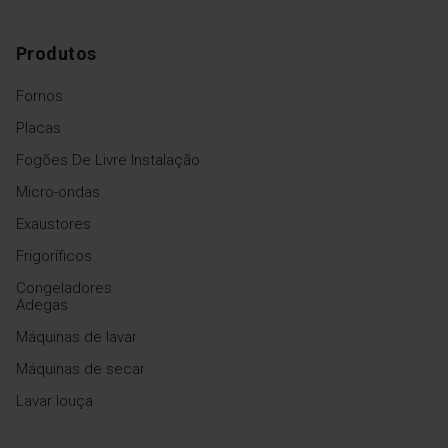
resistente a danos e fácil de
limpar.
Produtos
Fornos
Placas
Fogões De Livre Instalação
TouchFree
Micro-ondas
Exaustores
Não perca mais tempo a
limpar as impressões digitais
Frigoríficos
do seu micro-ondas. Sem
mais manchas de dedos
Congeladores
com o revestimento
Adegas
TouchFree
Máquinas de lavar
Máquinas de secar
Lavar louça