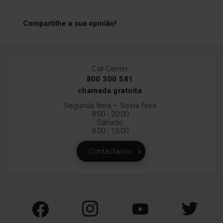
Compartilhe a sua opinião!
Controlo de sensores
Call Center
800 300 581
Os controlos táteis garantem
um acesso rápido às
chamada gratuita
funções e uma limpeza
Segunda feira – Sexta feira
conveniente.
8:00 - 20:00
Sábado
9:00 - 13:00
Contáctanos
Interior em aço
inoxidável
O aço inoxidável é altamente