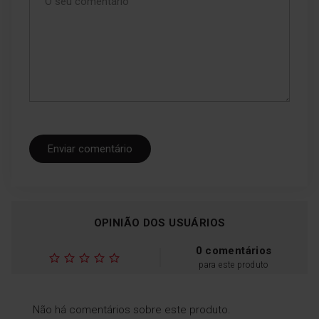
instantaneamente.
Enviar comentário
Descongelação por
peso
OPINIÃO DOS USUÁRIOS
Apetece-lhe uma pizza, mas
está completamente
0 comentários
congelada? Especifique
para este produto
quanto pesa, e o micro-
ondas definirá a potência e a
duração
Não há comentários sobre este produto.