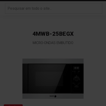
4MWB-25BEGX
MICRO-ONDAS EMBUTIDO
Saltar
para
o
final
da
Galeria
de
imagens