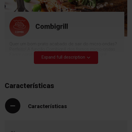
Combigrill
Quer um bom prato acabado de sair do micro-ondas?
Perfeito! A função Combigrill dos fornos micro-ondas
Fagor combina a função micro-ondas com o grill.
Expand full description
Desta forma, a comida sai perfeitamente quente e o
exterior fica delicioso e estaladiço - desfrute!
Características
Características