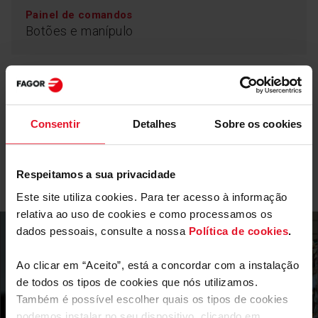
Painel de comandos
Botões e manípulo
Sistema MultiWave
Parâmetros Técnicos
Demasiado quente por fora e frio por dentro... Graças
aos pontos de emissão do micro-ondas e ao prato
Consentir
Detalhes
Sobre os cookies
rotativo, os seus pratos ficarão tão quentes por fora
como por dentro.
Equipamento
Respeitamos a sua privacidade
Este site utiliza cookies. Para ter acesso à informação
Mais funcionalidades
relativa ao uso de cookies e como processamos os
dados pessoais, consulte a nossa
Política de cookies
.
QuickStart
Descongelação por tempo
ChildLock
Ao clicar em “Aceito”, está a concordar com a instalação
de todos os tipos de cookies que nós utilizamos.
Também é possível escolher quais os tipos de cookies
podemos instalar no seu dispositivo, clicando em