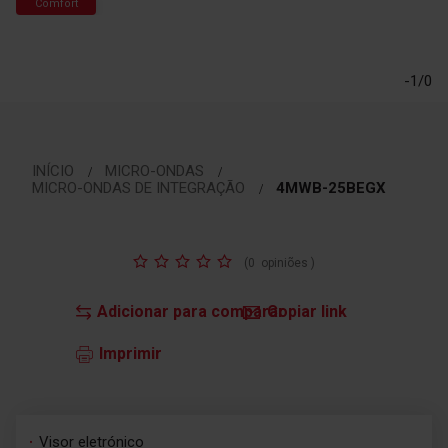
Comfort
Saltar
para
o
-1/0
início
da
Galeria
de
imagens
INÍCIO
MICRO-ONDAS
MICRO-ONDAS DE INTEGRAÇÃO
4MWB-25BEGX
Classificação:
(
0
opiniões
)
Adicionar para comparar
Copiar link
Imprimir
Visor eletrónico