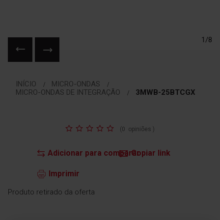
1/8
Saltar
para
INÍCIO
MICRO-ONDAS
o
MICRO-ONDAS DE INTEGRAÇÃO
3MWB-25BTCGX
início
da
Galeria
Classificação:
de
(
0
opiniões
)
imagens
Adicionar para comparar
Copiar link
Imprimir
Produto retirado da oferta