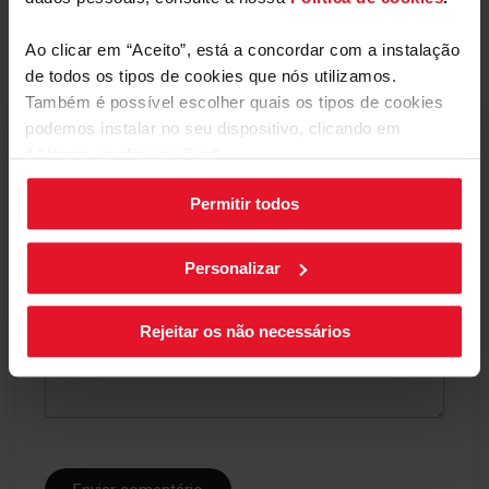
Ao clicar em “Aceito”, está a concordar com a instalação
Comentários
de todos os tipos de cookies que nós utilizamos.
Também é possível escolher quais os tipos de cookies
podemos instalar no seu dispositivo, clicando em
Está a revisar:
“Alterar configurações”.
Apelido
Permitir todos
As suas configurações de cookies podem ser alteradas a
qualquer momento, clicando no botão preto posicionado
O seu comentário
no canto inferior direito do ecrã.
Personalizar
Rejeitar os não necessários