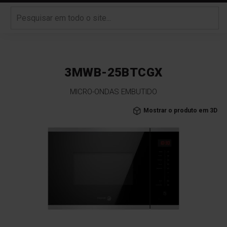
3MWB-25BTCGX
MICRO-ONDAS EMBUTIDO
Saltar
Mostrar o produto em 3D
para
o
final
da
Galeria
de
imagens