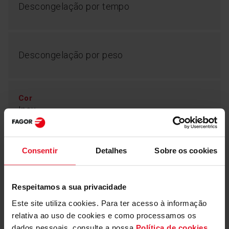
Descongelação por tempo
Descongelação por peso
Cor
Inox
Consentir
Detalhes
Sobre os cookies
Parâmetros Técnicos
Respeitamos a sua privacidade
Este site utiliza cookies. Para ter acesso à informação
Equipamento
relativa ao uso de cookies e como processamos os
dados pessoais, consulte a nossa
Política de cookies
.