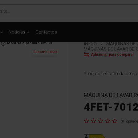
Notícias
Contactos
Mostrar o produto em 3D
INÍCIO
MÁQUINAS DE
MÁQUINAS DE LAVAR DE
Recomendado
Adicionar para comparar
Produto retirado da ofert
MÁQUINA DE LAVAR R
4FET-701
Classificação:
(
0
opiniõ