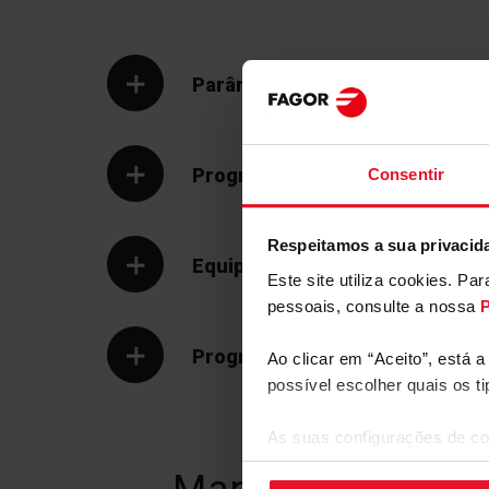
Parâmetros Técnicos
Programas e Opções
Consentir
Respeitamos a sua privacid
Equipamento
Este site utiliza cookies. P
pessoais, consulte a nossa
P
Programas
Ao clicar em “Aceito”, está 
possível escolher quais os t
As suas configurações de co
canto inferior direito do ecrã.