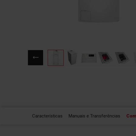
Saltar
para
o
início
da
Galeria
de
imagens
Características
Manuais e Transferências
Com