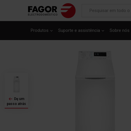
Produtos
Suporte e assistência
Sobre nós
Saltar
para
o
final
da
Galeria
de
imagens
Dę um
passo atrás