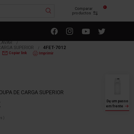
0
Comparar
productos
 LAVAR
 CARGA SUPERIOR
4FET-7012
Copiar link
Imprimir
a
OUPA DE CARGA SUPERIOR
2
Dę um passo
em frente
es
)