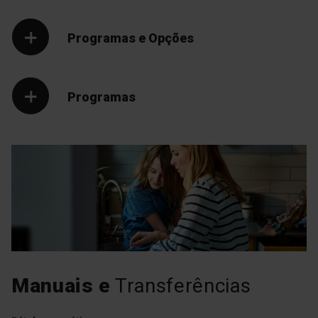
Programas e Opções
ChildLock
Programas
Esta função permite-lhe
bloquear os controlos no
painel de controlo, o que
evita que as crianças alterem
acidentalmente as
definições.
Manuais e
Transferências
Sensor de Turvação
Inteligente