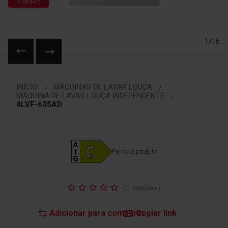
Comfort
1/16
Saltar
para
INÍCIO
MÁQUINAS DE LAVAR LOUÇA
o
MÁQUINA DE LAVAR LOUÇA INDEPENDENTE
início
4LVF-635AD
da
Galeria
de
imagens
Ficha de produto
Classificação:
(
0
opiniões
)
Adicionar para comparar
Copiar link