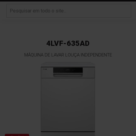
4LVF-635AD
MÁQUINA DE LAVAR LOUÇA INDEPENDENTE
Saltar
para
o
final
da
Galeria
de
imagens