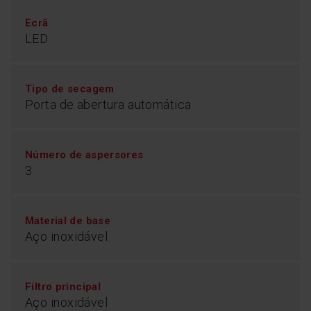
desperdiçado espaço para o cesto dos talheres, que
normalmente se encontra no tabuleiro inferior. Desta
Ecrã
forma, pode colocar mais louça de uma só vez.
LED
Quanto mais colocar, mais económica será a lavagem.
Tipo de secagem
Porta de abertura automática
Número de aspersores
3
Material de base
Aço inoxidável
Classificação energética
C
Filtro principal
Aço inoxidável