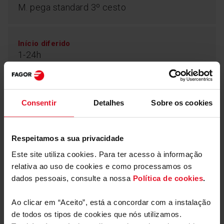
M. pega standard 3º cesto
Início diferido
1-24h
Tipo de braço de pulverização inferior
Amica_Design_Spray_Arm
Consentir
Detalhes
Sobre os cookies
EcoBar
Respeitamos a sua privacidade
Indicador de tempo restante
Este site utiliza cookies. Para ter acesso à informação
Gostaria de saber quanta eletricidade e
relativa ao uso de cookies e como processamos os
água consome a sua máquina de lavar
dados pessoais, consulte a nossa
Política de cookies
.
louça? Agora, graças às informações claras
Programa de Esterilização/Higiene
apresentadas no painel de controlo, pode
adaptar os parâmetros de lavagem às suas
Ao clicar em “Aceito”, está a concordar com a instalação
preferências. Um indicador no painel mostra
de todos os tipos de cookies que nós utilizamos.
o consumo aproximado de energia e de