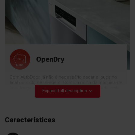
OpenDry
Com AutoDoor, já não é necessário secar a louça no
final do ciclo de lavagem. Como a porta da máquina de
lavar louça se abre ligeiramente no final de cada ciclo,
Expand full description
a louça seca rapidamente e sem a sua intervenção. É
uma solução totalmente segura para a sua casa, uma
vez que a temperatura do ar húmido que sai da
máquina de lavar louça não ultrapassa os 40 °C, pelo
que o vapor não se condensa nos móveis e não causa
Características
danos. Mais confortável e com menor consumo de
energia.