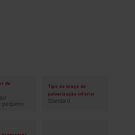
or de
Tipo de braço de
e
oBar
pulverização inferior
dor
Standard
e pequeno
 quanta eletricidade e água consome a sua
louça? Agora, graças às informações claras
ainel de controlo, pode adaptar os parâmetros
s preferências. Um indicador no painel mostra o
do de energia e de água, com o programa que
 aspersores