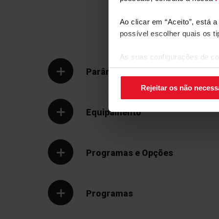
14
alternadamente. Desta forma, poupa energia e di
Ao clicar em “Aceito”, está 
possível escolher quais os t
As suas configurações de co
canto inferior direito do ecrã.
Parâmetros Técnicos
Rejeitar os não necess
Equipamento
Programas e Opções
Limpeza automátic
Deixe a sua máquina de lavar 
especial de manutenção e limp
Programas
tempo e eletricidade. A eleva
de rotação do pulverizador g