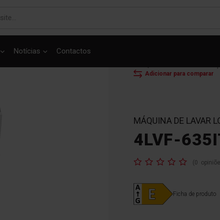
Notícias
Contactos
INÍCIO
MÁQUINAS DE
MÁQUINA DE LAVAR LOU
Adicionar para comparar
MÁQUINA DE LAVAR 
4LVF-635I
Classificação:
(
0
opiniõ
Ficha de produto