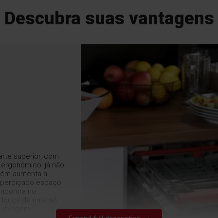
Descubra suas vantagens
arte superior, com
 ergonómico: já não
mbém aumenta a
esperdiçado espaço
encontra no
is louça de uma só
a lavagem.