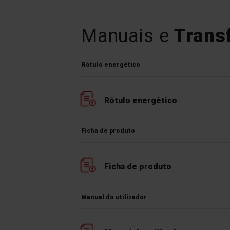
orifícios e condutas. A máqui
limpa e também prolonga a sua v
Manuais e
Trans
Rótulo energético
Rótulo energético
Ficha de produto
Ficha de produto
Manual do utilizador