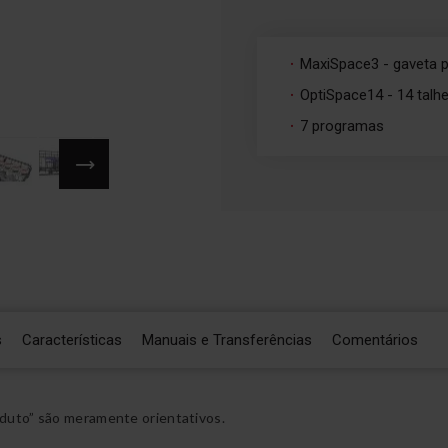
MaxiSpace3 - gaveta p
OptiSpace14 - 14 talh
7 programas
s
Características
Manuais e Transferências
Comentários
duto” são meramente orientativos.