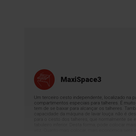
MaxiSpace3
Um terceiro cesto independente, localizado na p
compartimentos especiais para talheres. É muito
tem de se baixar para alcançar os talheres. Ta
capacidade da máquina de lavar louça: não é d
para o cesto dos talheres, que normalmente se 
tabuleiro inferior. Desta forma, pode colocar ma
vez. Quanto mais colocar, mais económica será 