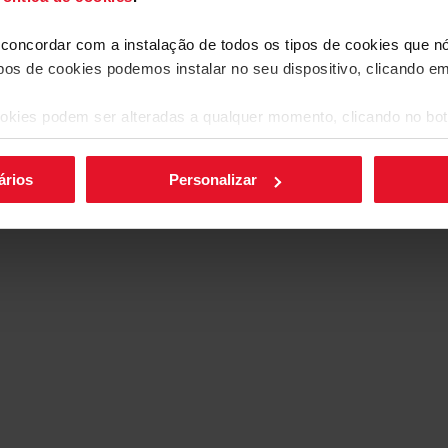
Aço inoxidável
nheiro.
a concordar com a instalação de todos os tipos de cookies que 
ipos de cookies podemos instalar no seu dispositivo, clicando e
okies podem ser alteradas a qualquer momento, clicando no bot
Mais funcionalidades
ários
Personalizar
Limpeza automática
Sistema Up&Down
Secagem extra
a
loiça limpar-se sozinha. Com um programa
eza do aparelho, permite-lhe poupar
da temperatura de lavagem e a velocidade
arantem uma limpeza completa de todos os