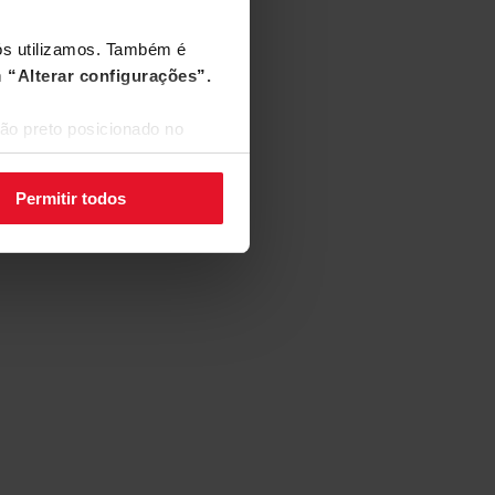
nós utilizamos. Também é
m
“Alterar configurações”.
ão preto posicionado no
Permitir todos
Si
Não c
ajuda
liber
Agora