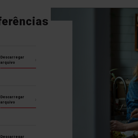
na de lavar louça mantém-se perfeitamente
ida útil. E nós... para descansar.
ferências
Descarregar
arquivo
Descarregar
arquivo
Sensor de Turvação
Inteligente
A máquina de lavar louça
ajusta automaticamente o
Descarregar