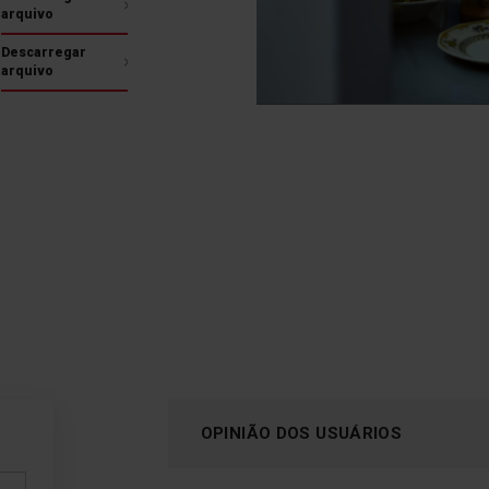
tempo, a temperatura e o
arquivo
número de enxaguamentos
de acordo com o nível de
Descarregar
sujidade, para obter
arquivo
resultados perfeitos.
OPINIÃO DOS USUÁRIOS