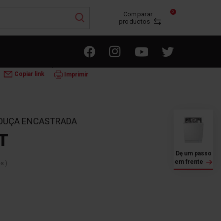
0
Comparar
productos
 LAVAR LOUÇA
ÇA INTEGRADA
4LVF-635IT
Copiar link
Imprimir
LOUÇA ENCASTRADA
T
Dę um passo
em frente
es
)