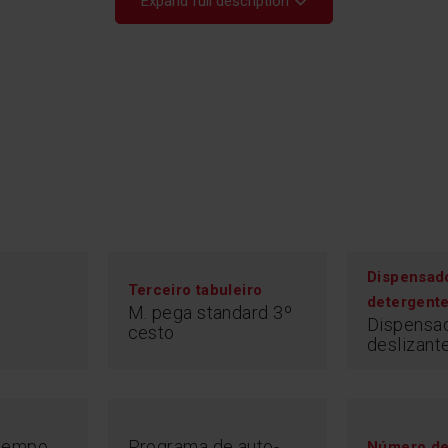
Expand full description
Dispensad
Terceiro tabuleiro
detergent
Ec
M. pega standard 3º
Dispensa
cesto
deslizant
Gostaria de saber
máquina de lavar 
apresentadas no p
de lavagem às sua
consumo aproxima
 tempo
Programa de auto-
Número de