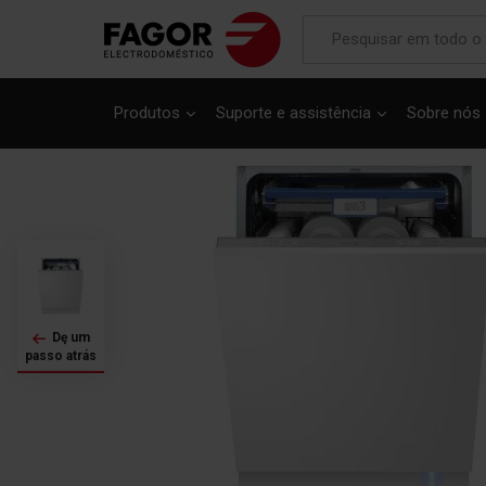
Saltar
para
Produtos
Suporte e assistência
Sobre nós
o
final
da
Galeria
de
imagens
Dę um
passo atrás