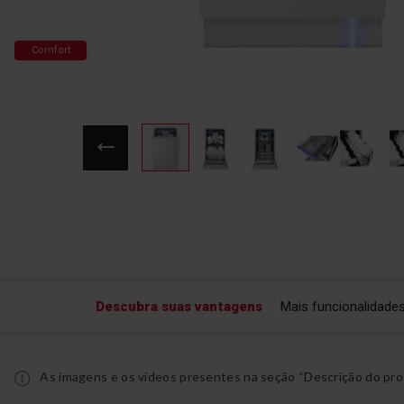
Comfort
Saltar
para
o
início
da
Galeria
de
Descubra suas vantagens
Mais funcionalidade
imagens
As imagens e os vídeos presentes na seção “Descrição do pro