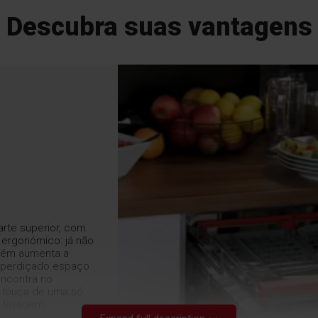
Descubra suas vantagens
arte superior, com
 ergonómico: já não
mbém aumenta a
esperdiçado espaço
encontra no
is louça de uma só
a lavagem.