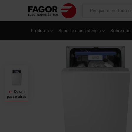
Saltar
para
Produtos
Suporte e assistência
Sobre nós
o
final
da
Galeria
de
imagens
Dę um
passo atrás