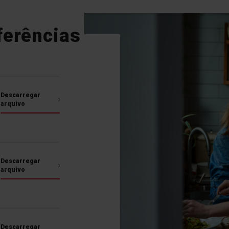
ferências
Descarregar
arquivo
Descarregar
arquivo
Sensor de Turvação
Inteligente
A máquina de lavar louça
Descarregar