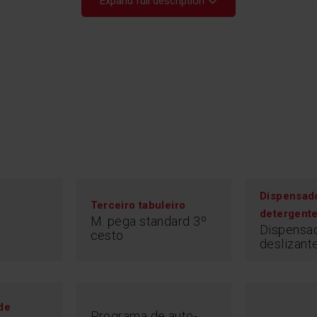
Expand full description
Dispensad
Terceiro tabuleiro
detergent
Ec
M. pega standard 3º
Dispensa
cesto
deslizant
Gostaria de saber
máquina de lavar 
apresentadas no p
de lavagem às sua
de
consumo aproxima
Programa de auto-