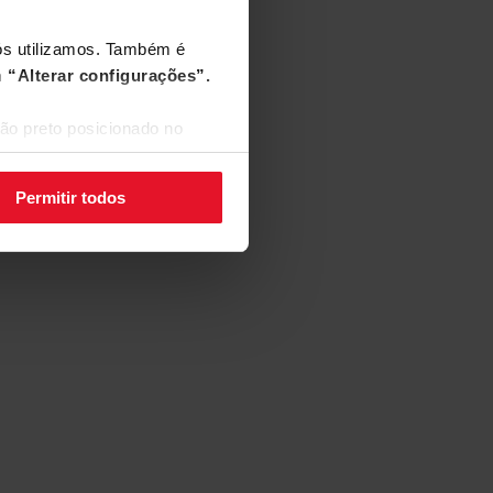
dável
nós utilizamos. Também é
m
“Alterar configurações”.
ão preto posicionado no
Permitir todos
a
fique completamente seca? É
função de secagem adicional. O ciclo
uco mais longo do que o normal,
ão melhores.