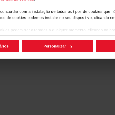
l
10
Aço inoxi
nheiro.
a concordar com a instalação de todos os tipos de cookies que 
ipos de cookies podemos instalar no seu dispositivo, clicando e
okies podem ser alteradas a qualquer momento, clicando no bot
Mais funcionalidades
ários
Personalizar
Secagem extra
ChildLock
Secagem extr
Quer que a sua louça 
muito fácil. Utilize a 
de secagem será um po
mas os resultados ser