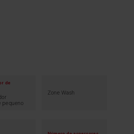
or de
e
oBar
Zone Wash
dor
e pequeno
 quanta eletricidade e água consome a sua
louça? Agora, graças às informações claras
ainel de controlo, pode adaptar os parâmetros
s preferências. Um indicador no painel mostra o
do de energia e de água, com o programa que
Número de aspersores