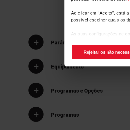
Aço inoxidáve
alternadamente. Desta forma, poupa energia e di
Ao clicar em “Aceito”, está 
possível escolher quais os t
As suas configurações de co
canto inferior direito do ecrã.
Parâmetros Técnicos
Rejeitar os não necess
Equipamento
Programas e Opções
Programas