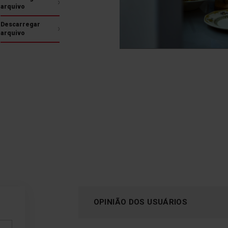
ajusta automaticamente o
arquivo
tempo, a temperatura e o
número de enxaguamentos
Descarregar
de acordo com o nível de
arquivo
sujidade, para obter
resultados perfeitos.
OPINIÃO DOS USUÁRIOS