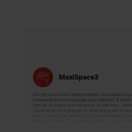
MaxiSpace3
Um terceiro cesto independente, localizado na p
compartimentos especiais para talheres. É muito
tem de se baixar para alcançar os talheres. Ta
capacidade da máquina de lavar louça: não é d
para o cesto dos talheres, que normalmente se 
tabuleiro inferior. Desta forma, pode colocar ma
vez. Quanto mais colocar, mais económica será 