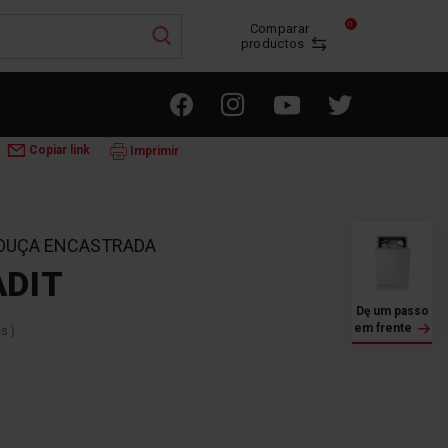
0
Comparar
productos
 LAVAR LOUÇA
ÇA INTEGRADA
4LVF-435ADIT
Copiar link
Imprimir
LOUÇA ENCASTRADA
ADIT
Dę um passo
em frente
es
)