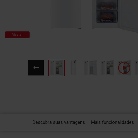
Master
Saltar
para
o
início
da
Galeria
de
Descubra suas vantagens
Mais funcionalidades
imagens