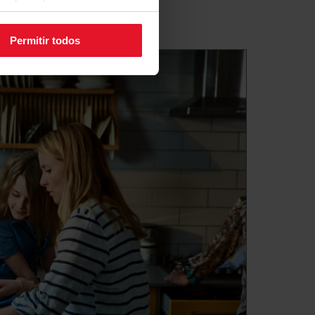
Permitir todos
 consumo de eletricidade? Utilize
ção ajusta automaticamente a
ico para 4°C e -18°C no
 temperaturas ideais para
 poupando energia. Poupança e