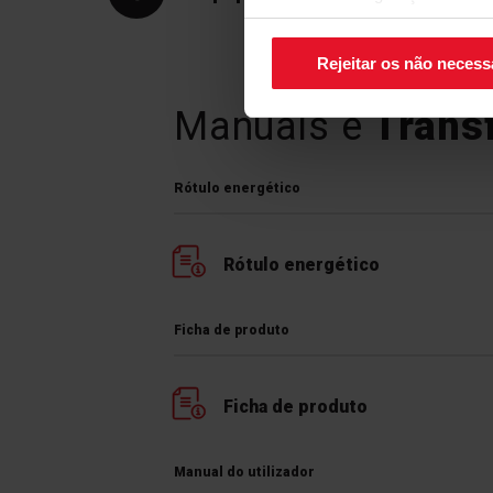
canto inferior direito do ecrã.
Rejeitar os não necess
Manuais e
Trans
Rótulo energético
Rótulo energético
Ficha de produto
Ficha de produto
Manual do utilizador