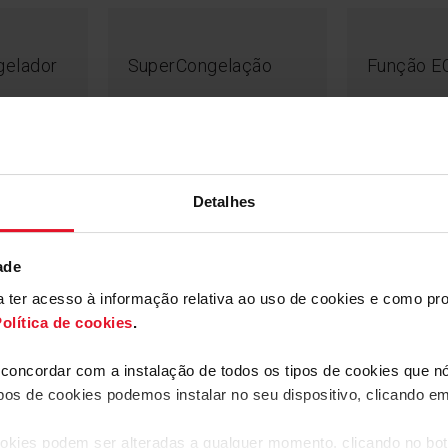
Económico e ami
gelador
SuperCongelação
Função E
Alarme de
Alarme de
Detalhes
temperatura
aberta
Congelador
ade
 demasiada energia?
mpressor inversor.
ara ter acesso à informação relativa ao uso de cookies e como 
energia e minimiza
olítica de cookies
.
o e mais amigo do
a concordar com a instalação de todos os tipos de cookies que 
ipos de cookies podemos instalar no seu dispositivo, clicando e
okies podem ser alteradas a qualquer momento, clicando no bot