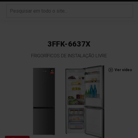
3FFK-6637X
FRIGORÍFICOS DE INSTALAÇÃO LIVRE
Saltar
Ver vídeo
para
o
final
da
Galeria
de
imagens