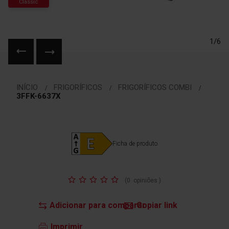
Classic
1/6
Saltar
para
INÍCIO
FRIGORÍFICOS
FRIGORÍFICOS COMBI
o
3FFK-6637X
início
da
Galeria
de
Ficha de produto
imagens
Classificação:
(
0
opiniões
)
Adicionar para comparar
Copiar link
Imprimir