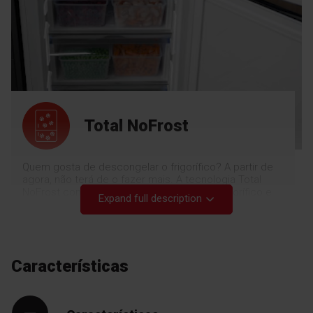
Total NoFrost
Quem gosta de descongelar o frigorífico? A partir de
agora, não terá de o fazer mais. A tecnologia Total
NoFrost controla o nível de humidade no frigorífico e
Expand full description
no congelador para garantir que nunca se forma gelo.
Não só nunca terá de descongelar o seu frigorífico,
como a tecnologia Total NoFrost mantém os alimentos
frescos durante mais tempo e melhora a higiene, uma
vez que uma temperatura estável minimiza o risco de
Características
proliferação de bactérias. Não tem de fazer mais nada
a não ser desfrutar do seu tempo com conforto.