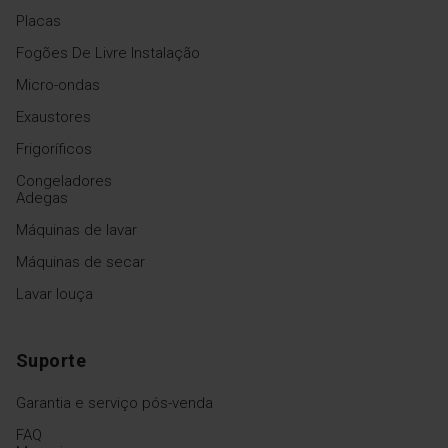
temperado podem suportar
até 100 kg de peso. Os
Placas
tabuleiros são de vidro
Fogões De Livre Instalação
temperado, o que melhora a
resistência e a solidez e
Micro-ondas
aumenta a segurança.
Mesmo que um tabuleiro se
Exaustores
parta, o frigorífico não ficará
cheio de pequenos anacos
Frigoríficos
de vidro.
Congeladores
Adegas
Máquinas de lavar
Máquinas de secar
Mostrar mais funções
Lavar louça
Suporte
Garantia e serviço pós-venda
FAQ