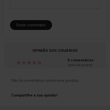
Operação silenciosa
Um frigorífico silencioso para
lhe dar paz de espírito no
Enviar comentário
seu dia a dia e quando está
na cozinha.
OPINIÃO DOS USUÁRIOS
0 comentários
para este produto
Porta universal L/R
A porta pode ser montada à
Não há comentários sobre este produto.
esquerda ou à direita. Mudar
a orientação da porta na
cozinha é simples, prático e
Compartilhe a sua opinião!
versátil e pode voltar a mudá-
la quando lhe convier