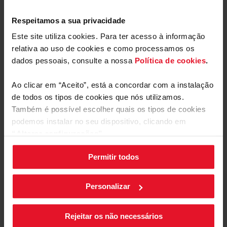
Descarregar
Respeitamos a sua privacidade
Rótulo energético
arquivo
Este site utiliza cookies. Para ter acesso à informação
relativa ao uso de cookies e como processamos os
Ficha de produto
dados pessoais, consulte a nossa
Política de cookies
.
Descarregar
Ao clicar em “Aceito”, está a concordar com a instalação
Ficha de produto
Mostrar mais
arquivo
de todos os tipos de cookies que nós utilizamos.
Também é possível escolher quais os tipos de cookies
Manual do utilizador
podemos instalar no seu dispositivo, clicando em
“Alterar configurações”.
Comentários
Descarregar
Manual do utilizador
Permitir todos
As suas configurações de cookies podem ser alteradas a
arquivo
qualquer momento, clicando no botão preto posicionado
no canto inferior direito do ecrã.
Personalizar
Está a revisar:
Apelido
Rejeitar os não necessários