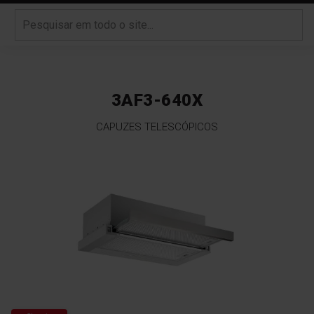
3AF3-640X
CAPUZES TELESCÓPICOS
Saltar
para
o
final
da
Galeria
de
imagens