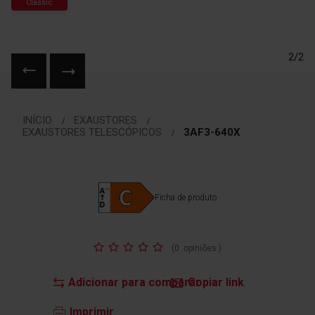
Classic
2/2
Saltar
para
INÍCIO
EXAUSTORES
o
EXAUSTORES TELESCÓPICOS
3AF3-640X
início
da
Galeria
de
Ficha de produto
imagens
Classificação:
(
0
opiniões
)
Adicionar para comparar
Copiar link
Imprimir