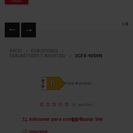
Classic
1/8
Saltar
para
INÍCIO
EXAUSTORES
o
EXAUASTORES T INVERTIDO
3CFS-9050N
início
da
Galeria
de
Ficha de produto
imagens
Classificação:
(
0
opiniões
)
Adicionar para comparar
Copiar link
Imprimir