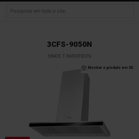
3CFS-9050N
SINOS T INVERTIDOS
Saltar
Mostrar o produto em 3D
para
o
final
da
Galeria
de
imagens