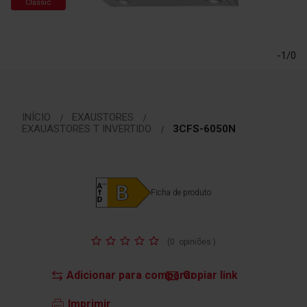
Classic
Saltar
para
o
-1/0
início
da
Galeria
de
imagens
INÍCIO
EXAUSTORES
EXAUASTORES T INVERTIDO
3CFS-6050N
Ficha de produto
Classificação:
(
0
opiniões
)
Adicionar para comparar
Copiar link
Imprimir