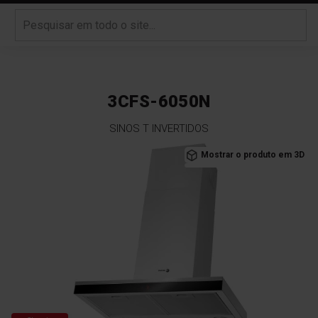
3CFS-6050N
SINOS T INVERTIDOS
Saltar
Mostrar o produto em 3D
para
o
final
da
Galeria
de
imagens