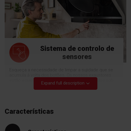
Sistema de controlo de
sensores
Esqueça a necessidade de limpar a sujidade que se
acumula à volta dos botões. Os nossos exaustores
estão equipados com painéis tácteis instalados sob
Expand full description
uma cobertura de vidro. Isto permite-lhe limpar o
painel de forma rápida e cómoda, bem como ter um
acesso fácil às funções do exaustor. Verá como o
conforto pode ser viciante.
Características