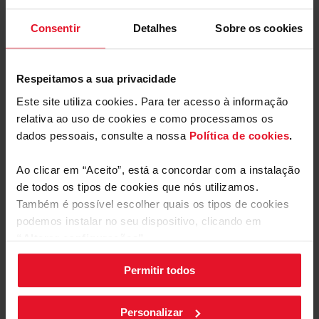
enquanto fritamos algo na placa.
Consentir
Detalhes
Sobre os cookies
Desligamento retardado
Respeitamos a sua privacidade
Este site utiliza cookies. Para ter acesso à informação
relativa ao uso de cookies e como processamos os
Equipamento
dados pessoais, consulte a nossa
Política de cookies
.
Ao clicar em “Aceito”, está a concordar com a instalação
Parâmetros Técnicos
de todos os tipos de cookies que nós utilizamos.
Também é possível escolher quais os tipos de cookies
podemos instalar no seu dispositivo, clicando em
“Alterar configurações”.
Desligar com atraso
Permitir todos
As suas configurações de cookies podem ser alteradas a
qualquer momento, clicando no botão preto posicionado
Em muitos casos, o exaustor continua a ser
necessário depois de cozinhar para terminar a limpeza
no canto inferior direito do ecrã.
Personalizar
do ar. Com o sistema de desligamento automático