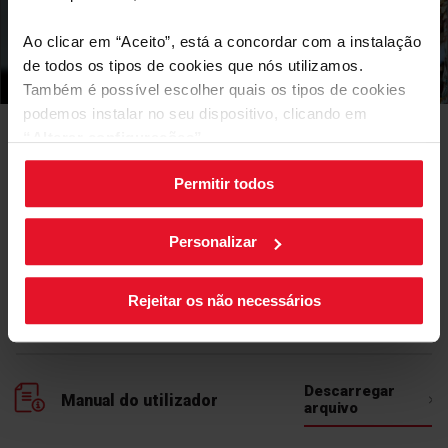
verdadeiro prazer.
Ao clicar em “Aceito”, está a concordar com a instalação
de todos os tipos de cookies que nós utilizamos.
Também é possível escolher quais os tipos de cookies
podemos instalar no seu dispositivo, clicando em
“Alterar configurações”.
Manuais e
Transferências
Permitir todos
As suas configurações de cookies podem ser alteradas a
Ficha de produto
qualquer momento, clicando no botão preto posicionado
no canto inferior direito do ecrã.
Personalizar
Descarregar
Ficha de produto
arquivo
Rejeitar os não necessários
Manual do utilizador
Descarregar
Manual do utilizador
arquivo