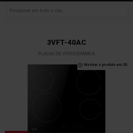
3VFT-40AC
PLACAS DE VITROCERÂMICA
Saltar
Mostrar o produto em 3D
para
o
final
da
Galeria
de
imagens