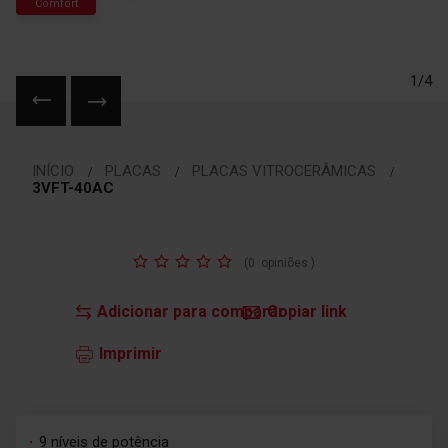
Comfort
1/4
Saltar
para
INÍCIO
PLACAS
PLACAS VITROCERÂMICAS
o
3VFT-40AC
início
da
Galeria
Classificação:
de
(
0
opiniões
)
imagens
Adicionar para comparar
Copiar link
Imprimir
9 níveis de potência