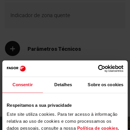
Indicador de zona quente
Parâmetros Técnicos
Equipamento
Incorporado com a
Consentir
Detalhes
Sobre os cookies
bancada
Heatingzone
Para evitar que a gordura e a sujidade se acumulem
Respeitamos a sua privacidade
entre a placa e a bancada, as nossas placas de
Este site utiliza cookies. Para ter acesso à informação
indução foram concebidas para se integrarem
perfeitamente na bancada, sem deixar espaços onde
relativa ao uso de cookies e como processamos os
a sujidade se possa acumular. Cozinhar assim é um
dados pessoais, consulte a nossa
Política de cookies
.