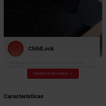
ChildLock
É fácil ligar acidentalmente um eletrodoméstico,
sobretudo se houver crianças na cozinha. Para reduzir
o risco de tal acontecer, as nossas placas de fogão a
Expand full description
gás incorporam um bloqueio para crianças. Para evitar
a possibilidade de ignição dos queimadores, basta
premir o sensor de bloqueio. Para se sentir seguro.
Características