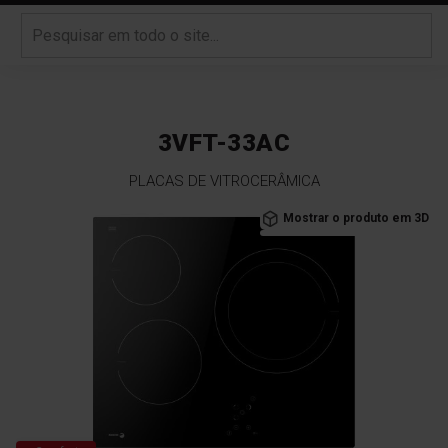
3VFT-33AC
PLACAS DE VITROCERÂMICA
Saltar
Mostrar o produto em 3D
para
o
final
da
Galeria
de
imagens