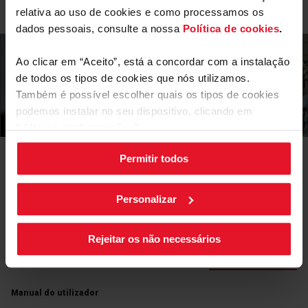
relativa ao uso de cookies e como processamos os
dados pessoais, consulte a nossa
Política de cookies
.
Mais funcionalidades
Ao clicar em “Aceito”, está a concordar com a instalação
de todos os tipos de cookies que nós utilizamos.
Temporizador
Incorporado com a bancada
Também é possível escolher quais os tipos de cookies
podemos instalar no seu dispositivo, clicando em
“Alterar configurações”.
Permitir todos
As suas configurações de cookies podem ser alteradas a
Manuais e
Transferências
qualquer momento, clicando no botão preto posicionado
no canto inferior direito do ecrã.
Personalizar
Ficha de produto
Rejeitar os não necessários
Descarregar
Ficha de produto
arquivo
Manual do utilizador