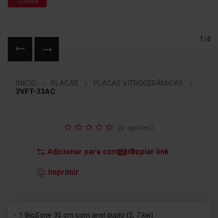
Comfort
1/4
Saltar
para
INÍCIO
PLACAS
PLACAS VITROCERÂMICAS
o
3VFT-33AC
início
da
Galeria
Classificação:
de
(
0
opiniões
)
imagens
Adicionar para comparar
Copiar link
Imprimir
1 BigZone 30 cm com anel duplo (2, 7 kw)