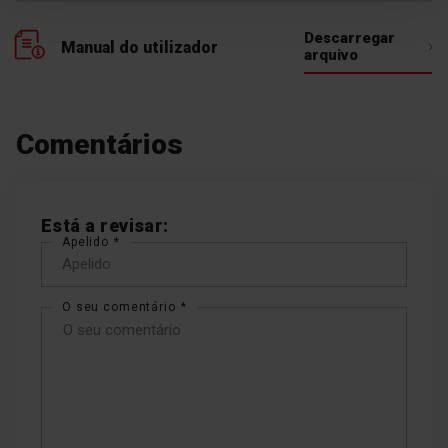
Temporizador
Descarregar
Manual do utilizador
arquivo
Selecione o tempo que pretende que a
placa fique ligada. Depois de decorrido o
tempo selecionado, a placa desliga
automaticamente a zona de aquecimento e
Comentários
ativa um sinal sonoro.
Está a revisar:
Apelido
O seu comentário