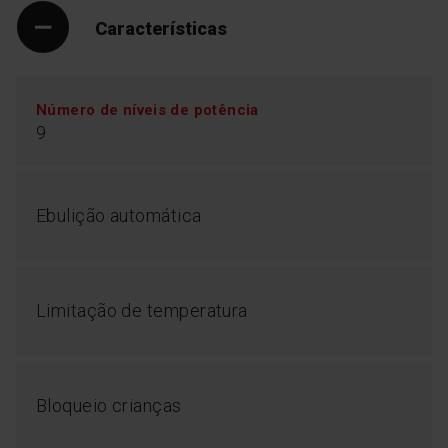
Características
Número de níveis de potência
9
Ebulição automática
Zonas de confeção
ampliadas
As placas de vitrocerâmica estão equipadas com
Limitação de temperatura
zonas de cozedura de diâmetro duplo ou triplo para
obter resultados ótimos com todos os tipos de
panelas. Uma solução particularmente útil quando
pretende preparar alimentos para muitas pessoas.
Bloqueio crianças