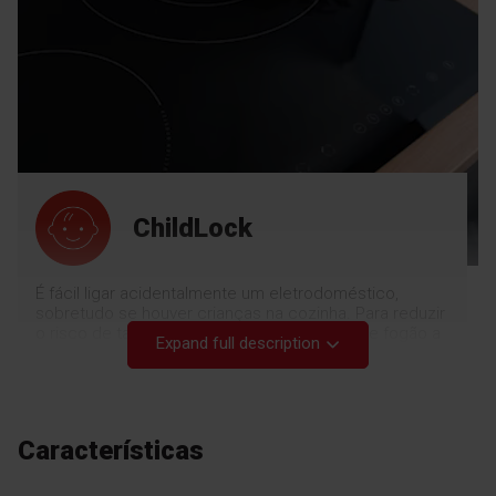
ChildLock
É fácil ligar acidentalmente um eletrodoméstico,
sobretudo se houver crianças na cozinha. Para reduzir
o risco de tal acontecer, as nossas placas de fogão a
Expand full description
gás incorporam um bloqueio para crianças. Para evitar
a possibilidade de ignição dos queimadores, basta
premir o sensor de bloqueio. Para se sentir seguro.
Características