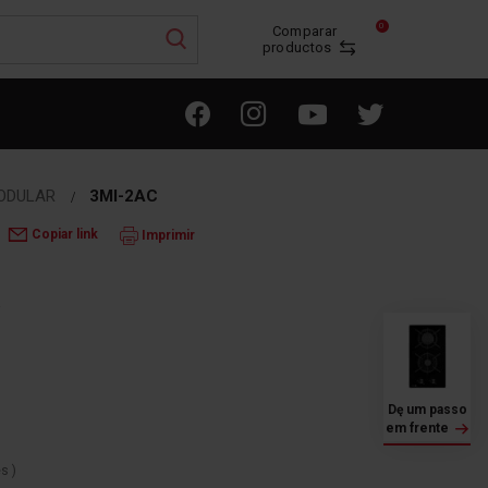
0
Comparar
productos
ODULAR
3MI-2AC
Copiar link
Imprimir
a
Dę um passo
em frente
es
)