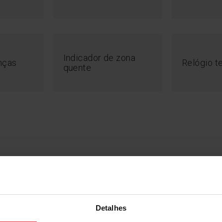
Indicador de zona
nças
Relógio t
quente
Detalhes