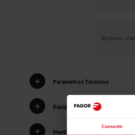
Bloqueio cria
Parâmetros Técnicos
Equipamento
Consentir
Heatingzone