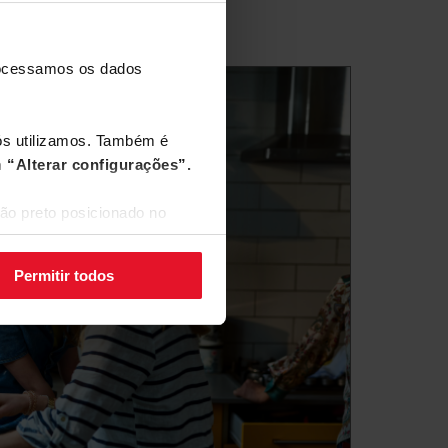
processamos os dados
nós utilizamos. Também é
m
“Alterar configurações”.
ão preto posicionado no
Permitir todos