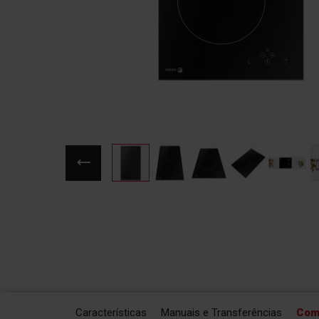
Saltar
para
o
início
da
Galeria
de
imagens
Características
Manuais e Transferências
Com