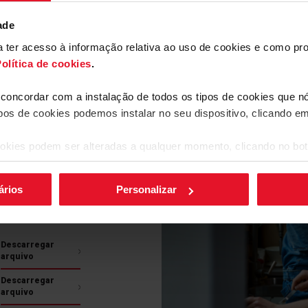
ade
ara ter acesso à informação relativa ao uso de cookies e como 
olítica de cookies
.
ferências
a concordar com a instalação de todos os tipos de cookies que 
ipos de cookies podemos instalar no seu dispositivo, clicando e
okies podem ser alteradas a qualquer momento, clicando no bot
Descarregar
arquivo
ários
Personalizar
Descarregar
arquivo
Descarregar
arquivo