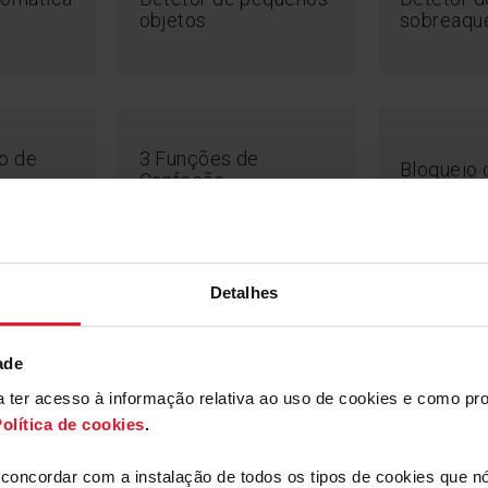
objetos
sobreaqu
o de
3 Funções de
Bloqueio 
Confeção
entes zonas de
deteta o tamanho
uecimento a ativar.
to é sempre
Detalhes
a a eficiência e o
.
orizador
Slider
Pausa - S
ade
ara ter acesso à informação relativa ao uso de cookies e como 
olítica de cookies
.
a concordar com a instalação de todos os tipos de cookies que 