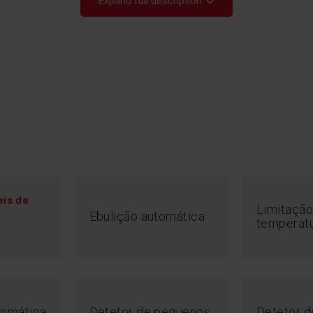
Expand full description
Po
eis de
Limitação
Ebulição automática
Não perca tempo 
temperat
A função Booster
cozedura mais ráp
com menos tempo 
nutrientes. Cozinh
tomática
Detetor de pequenos
Detetor d