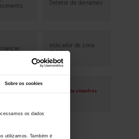
Detetor de derrames
ecimento
Indicador de zona
crianças
quente
Sobre os cookies
Número de chanfros
top & Go
1 2 3
processamos os dados
nós utilizamos. Também é