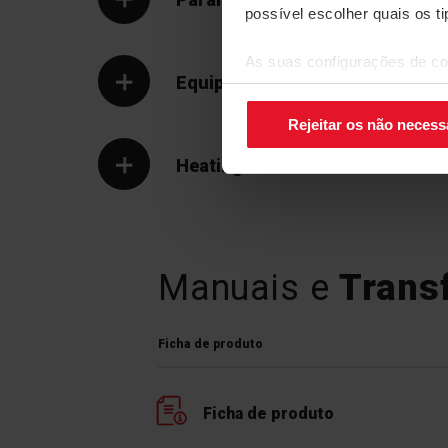
possível escolher quais os t
As suas configurações de co
Fle
Equipamento
canto inferior direito do ecrã.
Rejeitar os não necess
Heatingzone
Manuais e
Trans
Ficha de produto
Ficha de produto