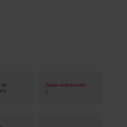
werBooster
 de
Zonas com booster
na cozinha quando o pode gastar noutras coisas.
ura
6
 aumenta a potência de aquecimento para uma
ida. Pode ferver água em menos de 3 minutos. E
de cozedura ou fritura, perdem-se menos
a rápida e saudável
e