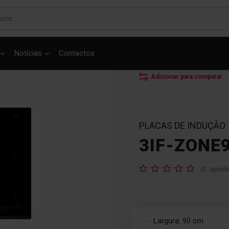
Notícias
Contactos
Mostrar o produto em 3D
INÍCIO
PLACAS
P
Adicionar para comparar
PLACAS DE INDUÇÃO
3IF-ZONE
Classificação:
(
0
opiniõ
Largura: 90 cm