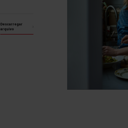
Descarregar
arquivo
Função de Ebulição
Automática
Sistema automático de
redução da potência de
aquecimento