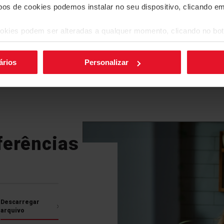
Mais funcionalidades
ipos de cookies podemos instalar no seu dispositivo, clicando e
okies podem ser alteradas a qualquer momento, clicando no bot
xiSpace
3 programas de confeção predefinidos
Temporiz
ários
Personalizar
FlexiSpace
Um problema comum a m
recipientes não se ad
aquecimento. Com as n
ferências
importa a forma ou o 
casa. As nossas zonas
quadrados, em vez de r
máximo partido da supe
aquecimento maior ofer
Descarregar
arquivo