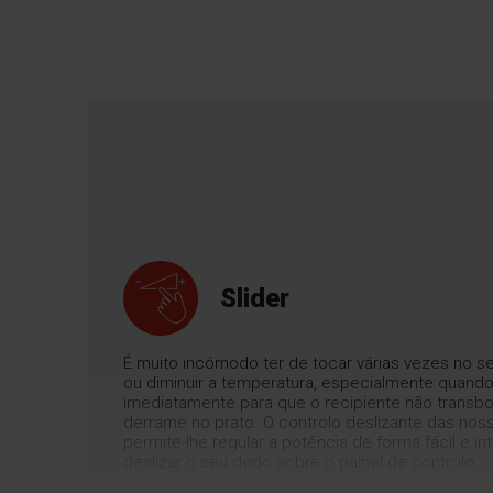
Slider
É muito incómodo ter de tocar várias vezes no s
ou diminuir a temperatura, especialmente quando
imediatamente para que o recipiente não transbor
derrame no prato. O controlo deslizante das nos
permite-lhe regular a potência de forma fácil e int
deslizar o seu dedo sobre o painel de controlo.