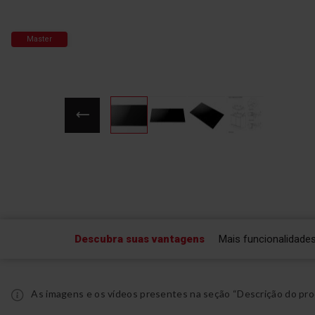
Master
Saltar
para
o
início
da
Galeria
de
Descubra suas vantagens
Mais funcionalidade
imagens
As imagens e os vídeos presentes na seção “Descrição do pro