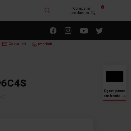
0
Comparar
productos
LACAS DE INDUÇÃO
3IF-ZONE96C4S
Copiar link
Imprimir
96C4S
Dę um passo
em frente
es
)