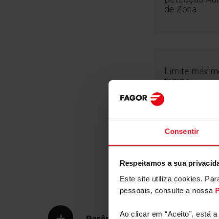
de Zona
Limite máxim
AutoBridge
tempo
A função AutoBridge permite-lhe combinar difer
aquecimento e transformá-las numa só. A placa 
do recipiente e calcula o número de zonas de aq
Desta forma, a superfície da zona de aquecimen
Consentir
adaptada ao tamanho do recipiente, o que melhor
conforto. A utilização desta placa é muito intuitiva
Relógio temp
Respeitamos a sua privacid
Este site utiliza cookies. P
pessoais, consulte a nossa
P
Ao clicar em “Aceito”, está 
Parâmetros Técnicos