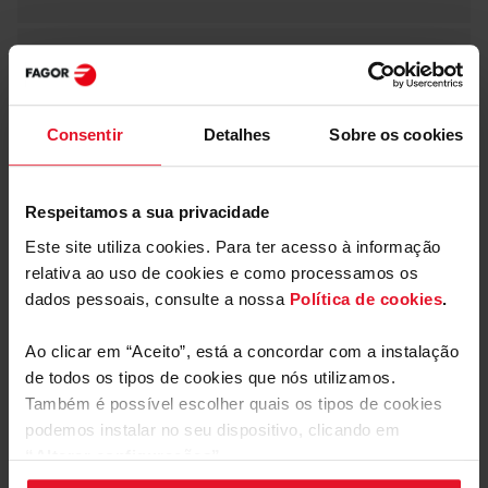
Pausa - Stop & Go
Consentir
Detalhes
Sobre os cookies
Número de chanfros
1
Respeitamos a sua privacidade
Este site utiliza cookies. Para ter acesso à informação
relativa ao uso de cookies e como processamos os
dados pessoais, consulte a nossa
Política de cookies
.
Parâmetros Técnicos
Ao clicar em “Aceito”, está a concordar com a instalação
de todos os tipos de cookies que nós utilizamos.
Equipamento
Também é possível escolher quais os tipos de cookies
podemos instalar no seu dispositivo, clicando em
“Alterar configurações”.
Heatingzone