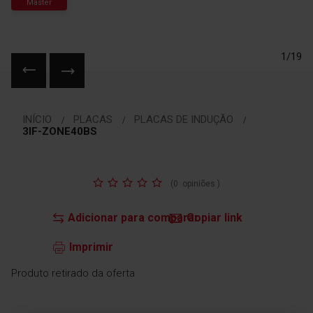
Master
1/19
Saltar
para
INÍCIO
PLACAS
PLACAS DE INDUÇÃO
o
3IF-ZONE40BS
início
da
Galeria
Classificação:
de
(
0
opiniões
)
imagens
Adicionar para comparar
Copiar link
Imprimir
Produto retirado da oferta