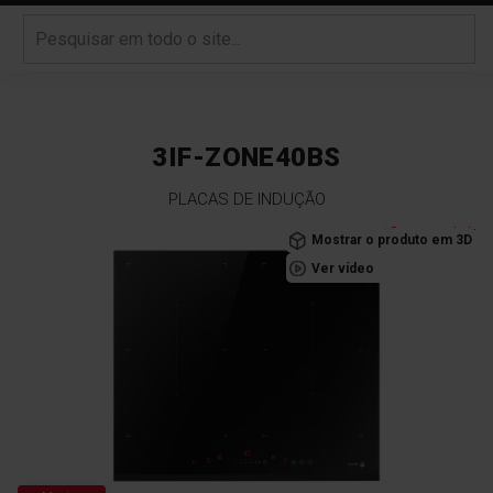
3IF-ZONE40BS
PLACAS DE INDUÇÃO
Saltar
Recomendado
Mostrar o produto em 3D
para
Ver vídeo
o
final
da
Galeria
de
imagens