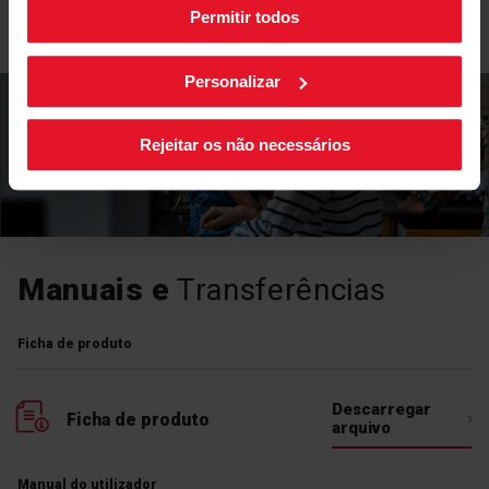
Permitir todos
As suas configurações de cookies podem ser alteradas a
qualquer momento, clicando no botão preto posicionado
no canto inferior direito do ecrã.
Personalizar
Rejeitar os não necessários
Manuais e
Transferências
Ficha de produto
Descarregar
Ficha de produto
arquivo
Manual do utilizador