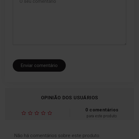
Função de Ebulição
Automática
Sistema automático de
redução da potência de
aquecimento
Enviar comentário
OPINIÃO DOS USUÁRIOS
0 comentários
para este produto
Não há comentários sobre este produto.