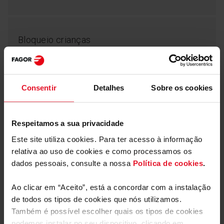
Mais funcionalidades
Bloqueio crianças
ChildLock
Manutenção de calor
Incorporado com a
Indicador de zona quente
Consentir
Detalhes
Sobre os cookies
Respeitamos a sua privacidade
Relógio temporizador
Este site utiliza cookies. Para ter acesso à informação
relativa ao uso de cookies e como processamos os
dados pessoais, consulte a nossa
Política de cookies
.
Ao clicar em “Aceito”, está a concordar com a instalação
Parâmetros Técnicos
de todos os tipos de cookies que nós utilizamos.
Também é possível escolher quais os tipos de cookies
ChildLock
podemos instalar no seu dispositivo, clicando em