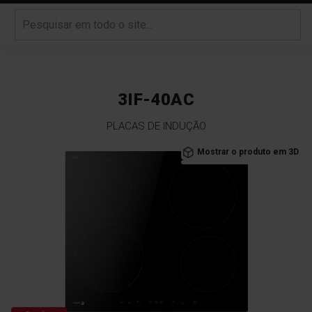
3IF-40AC
PLACAS DE INDUÇÃO
Saltar
Mostrar o produto em 3D
para
o
final
da
Galeria
de
imagens