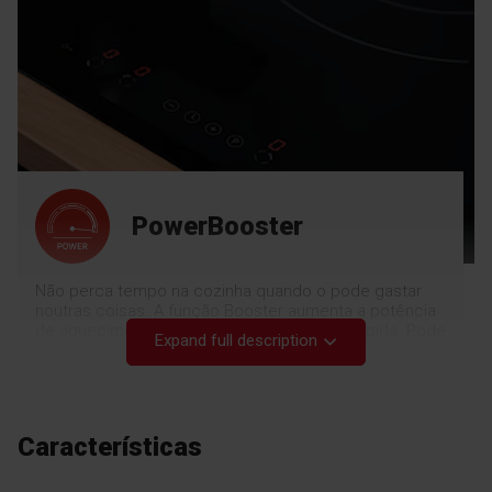
PowerBooster
Não perca tempo na cozinha quando o pode gastar
noutras coisas. A função Booster aumenta a potência
de aquecimento para uma cozedura mais rápida. Pode
Expand full description
ferver água em menos de 3 minutos. E com menos
tempo de cozedura ou fritura, perdem-se menos
nutrientes. Cozinha rápida e saudável
Características