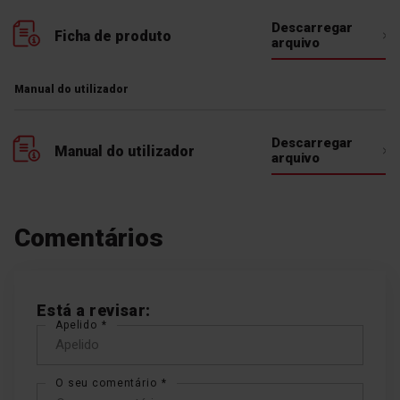
quando o queimador está
Descarregar
quente e só desaparece
Ficha de produto
arquivo
quando o queimador está
completamente frio
Manual do utilizador
Descarregar
Manual do utilizador
arquivo
Lembrete de minutos
Comentários
Depois de decorrido o
tempo programado, a placa
desliga automaticamente a
zona de aquecimento e
emite um sinal sonoro.
Está a revisar:
Apelido
O seu comentário