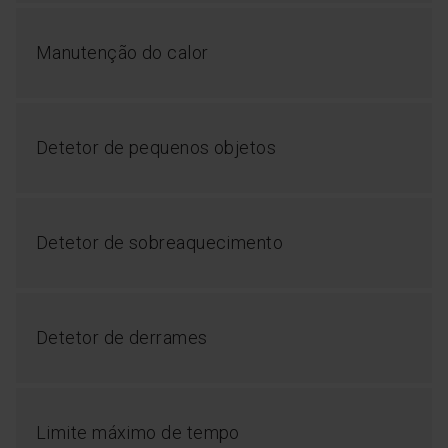
Manutenção do calor
Detetor de pequenos objetos
Detetor de sobreaquecimento
Temporizador
Detetor de derrames
Selecione o tempo que pretende que a placa fique
ligada. Depois de decorrido o tempo selecionado, a
placa desliga automaticamente a zona de
aquecimento e ativa um sinal sonoro.
Limite máximo de tempo