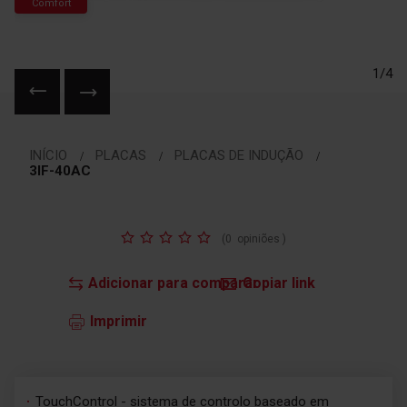
Comfort
1/4
Saltar
para
INÍCIO
PLACAS
PLACAS DE INDUÇÃO
o
3IF-40AC
início
da
Galeria
Classificação:
de
(
0
opiniões
)
imagens
Adicionar para comparar
Copiar link
Imprimir
TouchControl - sistema de controlo baseado em