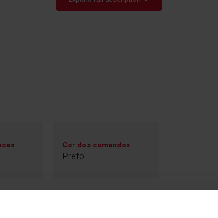
Qu
scas
Cor dos comandos
Gosta de cozinha 
com o seu prato 
Preto
wok, pode cozinhá
é ideal para prep
solução perfeita 
de os alimentos 
nutrientes. Só tem