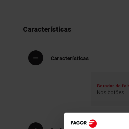
Características
Características
Gerador de faí
Nos botões