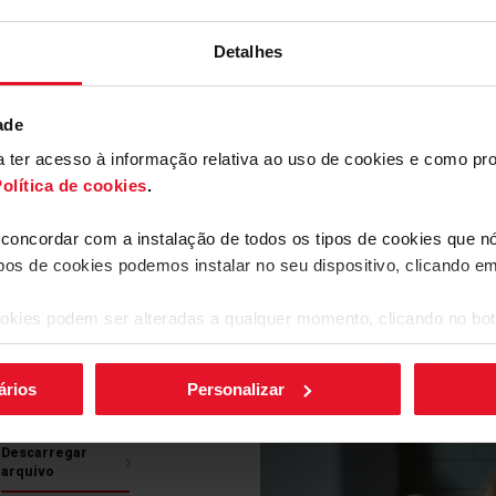
Detalhes
ade
de ferro
ara ter acesso à informação relativa ao uso de cookies e como 
el
olítica de cookies
.
ceis de limpar
a concordar com a instalação de todos os tipos de cookies que 
o a gás Fagor
ipos de cookies podemos instalar no seu dispositivo, clicando e
undido para maior
os na máquina de
e os suportes se
ferências
okies podem ser alteradas a qualquer momento, clicando no bot
fortável.
ários
Personalizar
Descarregar
arquivo