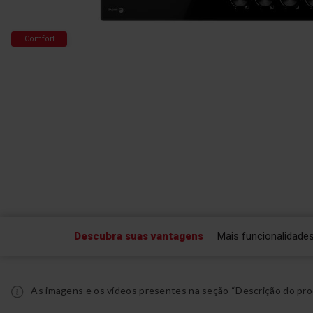
Comfort
Saltar
para
o
início
da
Galeria
de
imagens
Descubra suas vantagens
Mais funcionalidade
As imagens e os vídeos presentes na seção “Descrição do pro