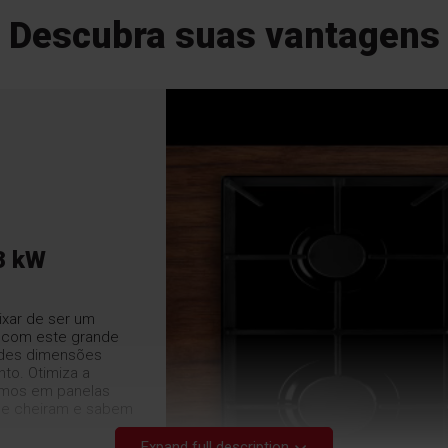
Descubra suas vantagens
3 kW
ixar de ser um
ha com este grande
ndes dimensões
to. Otimiza a
amos em panelas
que cheiram e sabem
Expand full description