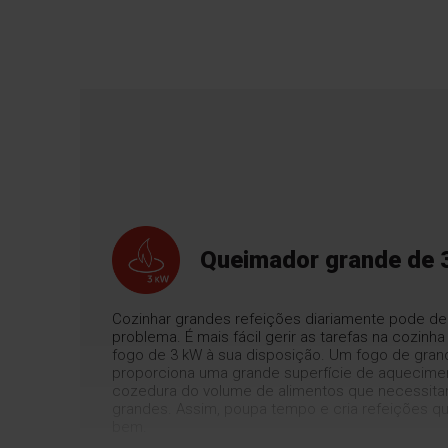
Queimador grande de 
Cozinhar grandes refeições diariamente pode de
problema. É mais fácil gerir as tarefas na cozin
fogo de 3 kW à sua disposição. Um fogo de gra
proporciona uma grande superfície de aquecimen
cozedura do volume de alimentos que necessit
grandes. Assim, poupa tempo e cria refeições 
bem.