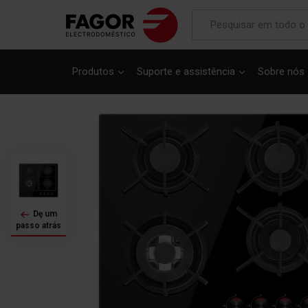
Saltar
para
Produtos
Suporte e assistência
Sobre nós
o
final
da
Galeria
de
imagens
Dę um
passo atrás