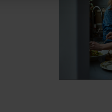
Mais funcionalidades
uportes para panelas esmaltados
Ignição automática no bot
elas esmaltados
is de limpar deixarão de ser um problema.
gás incorporam novos suportes em ferro
e e resistência, que são também muito
rtes não se movem mesmo que faça deslizar
.