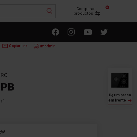
0
Comparar
productos
LACAS DE FOGÃO A GÁS
3CFI-4GLSPB
Copiar link
Imprimir
DRO
SPB
Dę um passo
em frente
es
)
 kW