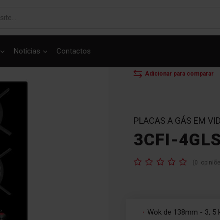
Notícias
Contactos
INÍCIO
PLACAS
P
Adicionar para comparar
PLACAS A GÁS EM VI
3CFI-4GL
Classificação:
(
0
opiniõ
Wok de 138mm - 3, 5