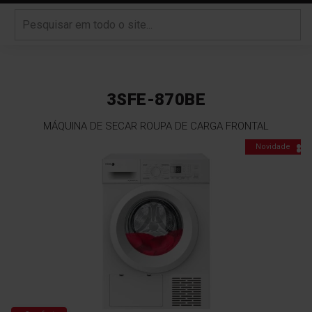
3SFE-870BE
MÁQUINA DE SECAR ROUPA DE CARGA FRONTAL
Saltar
Novidade
para
o
final
da
Galeria
de
imagens