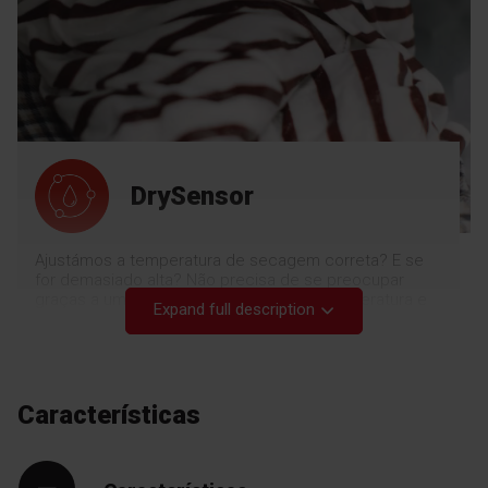
DrySensor
Ajustámos a temperatura de secagem correta? E se
for demasiado alta? Não precisa de se preocupar
graças a um conjunto de sensores de temperatura e
Expand full description
humidade que selecionam as definições certas para o
tipo e o estado da roupa. Se necessário, pode mesmo
encurtar o tempo do programa durante a sua
execução. Condições ótimas significam um menor
consumo de energia e garantem a segurança da
Características
roupa, que nunca será posta em perigo pelo excesso
de ar quente. Além disso, poupa automaticamente nas
contas e evita que as roupas se deteriorem.