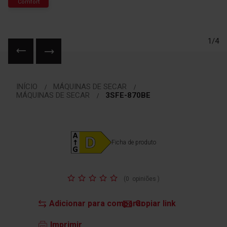
Comfort
1/4
Saltar
para
INÍCIO
MÁQUINAS DE SECAR
o
MÁQUINAS DE SECAR
3SFE-870BE
início
da
Galeria
de
Ficha de produto
imagens
Classificação:
(
0
opiniões
)
Adicionar para comparar
Copiar link
Imprimir