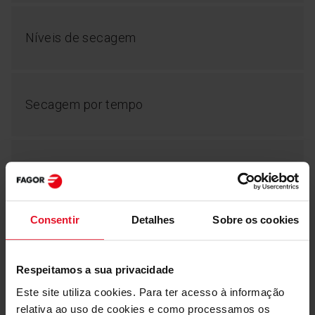
los-á sempre que precisar, num único passo. Já não é
necessário forçar a seleção das definições de
visualização. Com um clique, está tudo feito,
Níveis de secagem
poupando-lhe tempo e esforço - adicione esta prática
funcionalidade aos seus favoritos!
Secagem por tempo
Mais funcionalidades
ChildLock
Programa Mix
Programa Sintéticos
Sensor de humidade
Consentir
Detalhes
Sobre os cookies
Cor Corpo
Branco
Respeitamos a sua privacidade
Este site utiliza cookies. Para ter acesso à informação
Textos
relativa ao uso de cookies e como processamos os
Texto em espanhol