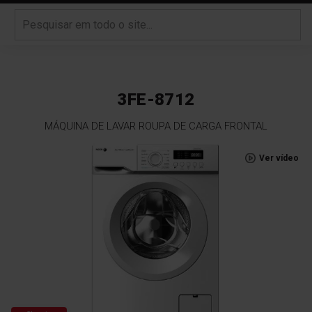
3FE-8712
MÁQUINA DE LAVAR ROUPA DE CARGA FRONTAL
Saltar
Ver vídeo
para
o
final
da
Galeria
de
imagens