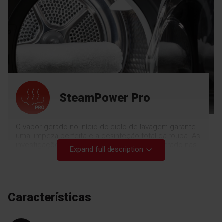
SteamPower Pro
O vapor gerado no início do ciclo de lavagem garante
uma limpeza perfeita e a desinfeção total da roupa. As
investigações demonstraram que o vapor gerado nas
Expand full description
máquinas de lavar roupa Fagor Electrodoméstico*
mata até 99,99 % dos vírus e 97 % das bactérias, pelo
que a roupa, a roupa de cama e outros tecidos ficam
perfeitamente higienizados. O vapor adicionado ao
programa Engomar Fácil também é gerado antes da
Características
última centrifugação e, à medida que penetra, solta as
fibras do tecido. Isto reduz os vincos e facilita a
passagem a ferro. As suas roupas sairão da máquina