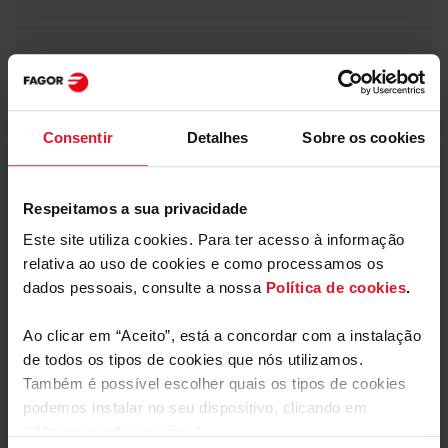
Sensor de carga
Consentir
Detalhes
Sobre os cookies
Tipo de motor
BLDC
Classe de energia A
Respeitamos a sua privacidade
Este site utiliza cookies. Para ter acesso à informação
Preocupamo-nos com o ambiente e em fazer a melhor
relativa ao uso de cookies e como processamos os
utilização dos recursos, razão pela qual os nossos
Parâmetros Técnicos
dados pessoais, consulte a nossa
Política de cookies
.
fornos incorporam soluções de poupança de energia
para poupar eletricidade.
Ao clicar em “Aceito”, está a concordar com a instalação
de todos os tipos de cookies que nós utilizamos.
Equipamento
Também é possível escolher quais os tipos de cookies
podemos instalar no seu dispositivo, clicando em
Mais funcionalidades
“Alterar configurações”.
Programas