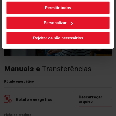
Programa Expresso 15'
ChildLock
Permitir todos
As suas configurações de cookies podem ser alteradas a
qualquer momento, clicando no botão preto posicionado
no canto inferior direito do ecrã.
Personalizar
Rejeitar os não necessários
Manuais e
Transferências
Rótulo energético
Programa Expresso 15'
Descarregar
Rótulo energético
Quer refrescar as suas roupas para a nova
arquivo
estação ou lavar rapidamente roupas
levemente sujas? O programa "Express 15"
Ficha de produto