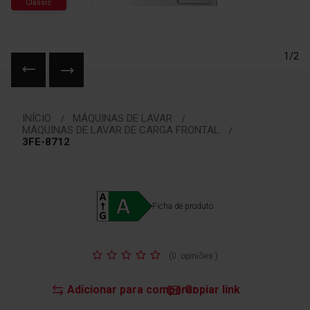
Classic
1/2
Saltar
para
INÍCIO
MÁQUINAS DE LAVAR
o
MÁQUINAS DE LAVAR DE CARGA FRONTAL
início
3FE-8712
da
Galeria
de
imagens
Ficha de produto
Classificação:
(
0
opiniões
)
Adicionar para comparar
Copiar link