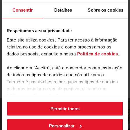
ajustar a cada produto: menos humidade para as
frutas e mais para os legumes. Manter-se-ão frescos e
Consentir
Detalhes
Sobre os cookies
saborosos durante mais tempo e terá menos compras
para fazer. Poupamos-lhe tempo e dinheiro.
Alarme de porta aberta
Respeitamos a sua privacidade
Este site utiliza cookies. Para ter acesso à informação
Mais funcionalidades
relativa ao uso de cookies e como processamos os
Parâmetros Técnicos
dados pessoais, consulte a nossa
Política de cookies
.
Full InsideControl
Classe energética E
Porta univer
Ao clicar em “Aceito”, está a concordar com a instalação
de todos os tipos de cookies que nós utilizamos.
Equipamento
Também é possível escolher quais os tipos de cookies
podemos instalar no seu dispositivo, clicando em
“Alterar configurações”.
Permitir todos
As suas configurações de cookies podem ser alteradas a
qualquer momento, clicando no botão preto posicionado
no canto inferior direito do ecrã.
Personalizar