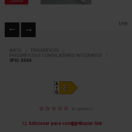
Comfort
1/19
Saltar
para
INÍCIO
FRIGORÍFICOS
o
FRIGORÍFICOS E CONGELADORES INTEGRADOS
início
3FIC-5550
da
Galeria
de
imagens
Classificação:
(
0
opiniões
)
Adicionar para comparar
Copiar link