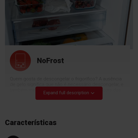
NoFrost
Quem gosta de descongelar o frigorífico? A ausência
de gelo significa que não é necessário descongelar, e
também melhora a higiene e prolonga a frescura dos
Expand full description
produtos, uma vez que a temperatura uniforme em
todo o frigorífico minimiza o risco de bactérias. Não
precisa de fazer nada, poupe tempo e ganhe em
comodidade!
Características