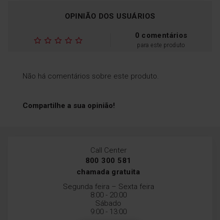
número de produtos. Quanto
OPINIÃO DOS USUÁRIOS
mais cedo os produtos
forem refrigerados, mais
tempo se mantêm frescos e
0 comentários
nutritivos - poupando
para este produto
dinheiro!
Não há comentários sobre este produto.
Compartilhe a sua opinião!
Call Center
800 300 581
chamada gratuita
Segunda feira – Sexta feira
8:00 - 20:00
Sábado
9:00 - 13:00