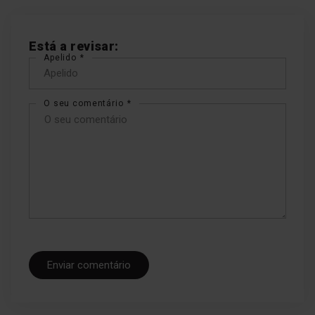
Função Super Cooling
Está a revisar:
Apelido
O interior pode ser ajustado
para armazenar um grande
número de produtos ao
O seu comentário
mesmo tempo. Quanto mais
cedo forem refrigerados,
mais tempo se manterão
frescos e nutritivos.
Função Super
Enviar comentário
Freezing
O interior pode ser ajustado
para armazenar um grande