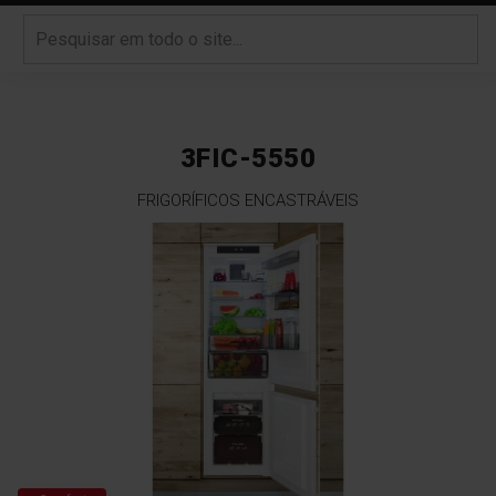
3FIC-5550
FRIGORÍFICOS ENCASTRÁVEIS
Saltar
para
o
final
da
Galeria
de
imagens