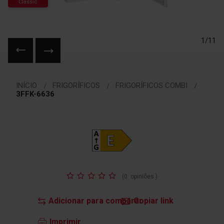
Classic
1/11
Saltar
para
INÍCIO
FRIGORÍFICOS
FRIGORÍFICOS COMBI
o
3FFK-6636
início
da
Galeria
de
imagens
Classificação:
(
0
opiniões
)
Adicionar para comparar
Copiar link
Imprimir