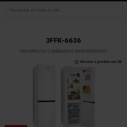
3FFK-6636
FRIGORÍFICOS COMBINADOS INDEPENDENTES
Saltar
Mostrar o produto em 3D
para
o
final
da
Galeria
de
imagens