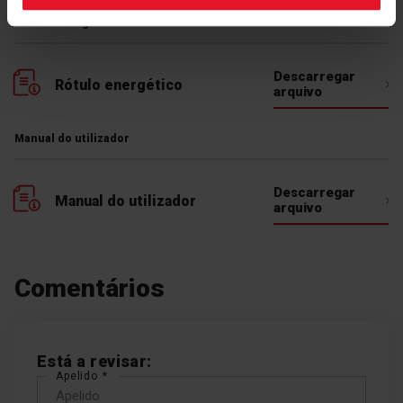
Rótulo energético
Classe energética E
Descarregar
Rótulo energético
arquivo
Se não quer gastar muito em eletricidade,
escolha a classe energética certa! O
frigorífico funciona 24 horas por dia, 365 dias
Manual do utilizador
por ano, e cada segundo de funcionamento
é uma potencial poupança para si. Os
frigoríficos da classe E consomem até
Descarregar
Manual do utilizador
menos 20 % de energia do que os
arquivo
frigoríficos da classe F. A redução do
consumo de eletricidade é também
benéfica para o ambiente. Económico e
Comentários
amigo do ambiente ao mesmo tempo.
Está a revisar:
Apelido