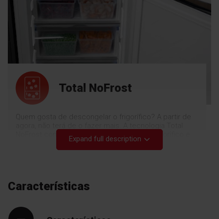
Total NoFrost
Quem gosta de descongelar o frigorífico? A partir de
agora, não terá de o fazer mais. A tecnologia Total
NoFrost controla o nível de humidade no frigorífico e
Expand full description
no congelador para garantir que nunca se forma gelo.
Não só nunca terá de descongelar o seu frigorífico,
como a tecnologia Total NoFrost mantém os alimentos
frescos durante mais tempo e melhora a higiene, uma
vez que uma temperatura estável minimiza o risco de
Características
proliferação de bactérias. Não tem de fazer mais nada
a não ser desfrutar do seu tempo com conforto.