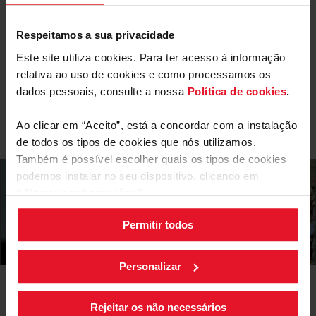
processo de congelação, mais tempo os produtos se
mantêm frescos e nutritivos?
Respeitamos a sua privacidade
Parâmetros Técnicos
Este site utiliza cookies. Para ter acesso à informação
relativa ao uso de cookies e como processamos os
Mais funcionalidades
dados pessoais, consulte a nossa
Política de cookies
.
Equipamento
Ao clicar em “Aceito”, está a concordar com a instalação
Classe energética E
Simples InsideControl
crisper
de todos os tipos de cookies que nós utilizamos.
Também é possível escolher quais os tipos de cookies
podemos instalar no seu dispositivo, clicando em
“Alterar configurações”.
Permitir todos
As suas configurações de cookies podem ser alteradas a
qualquer momento, clicando no botão preto posicionado
no canto inferior direito do ecrã.
Personalizar
Manuais e
Transferências
Rejeitar os não necessários