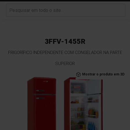
3FFV-1455R
FRIGORÍFICO INDEPENDENTE COM CONGELADOR NA PARTE
SUPERIOR
Saltar
Mostrar o produto em 3D
para
o
final
da
Galeria
de
imagens