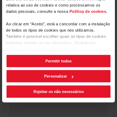
Descarregar
relativa ao uso de cookies e como processamos os
Ficha de produto
Mostrar mais
arquivo
dados pessoais, consulte a nossa
Política de cookies
.
Manual do utilizador
Ao clicar em “Aceito”, está a concordar com a instalação
de todos os tipos de cookies que nós utilizamos.
Também é possível escolher quais os tipos de cookies
Comentários
Descarregar
Manual do utilizador
arquivo
podemos instalar no seu dispositivo, clicando em
“Alterar configurações”.
Está a revisar:
Permitir todos
As suas configurações de cookies podem ser alteradas a
Apelido
qualquer momento, clicando no botão preto posicionado
no canto inferior direito do ecrã.
Personalizar
O seu comentário
Rejeitar os não necessários