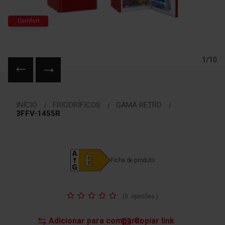
Comfort
1/10
Saltar
para
INÍCIO
FRIGORÍFICOS
GAMA RETRO
o
3FFV-1455R
início
da
Galeria
de
Ficha de produto
imagens
Classificação:
(
0
opiniões
)
Adicionar para comparar
Copiar link