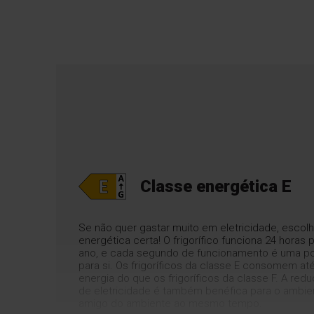
Classe energética E
Se não quer gastar muito em eletricidade, escolh
energética certa! O frigorífico funciona 24 horas p
ano, e cada segundo de funcionamento é uma p
para si. Os frigoríficos da classe E consomem a
energia do que os frigoríficos da classe F. A r
de eletricidade é também benéfica para o ambi
amigo do ambiente ao mesmo tempo.