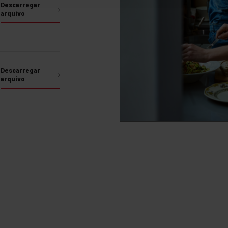
Mais funcionalidades
Descarregar
arquivo
SlimSize
Controlo Mecânico
DoorShelf
Descarregar
arquivo
SlimSize
Em divisões pequenas,
escolha um frigorífico
melhor forma ao espa
mais pequenos, os frig
mesma capacidade, pa
para todos os eletrod
cozinha!