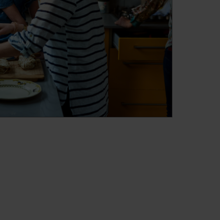
 cada espaço é importante:
 SlimSize para que se adapte da
ço de que dispõe. Embora sejam
oríficos SlimSize mantêm a
ra que possa encontrar espaço
omésticos e móveis da sua