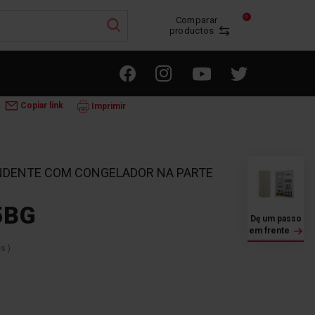
0
Comparar
productos
GAMA RETRO
3FFV-1455BG
Copiar link
Imprimir
ENDENTE COM CONGELADOR NA PARTE
5BG
Dę um passo
em frente
es
)