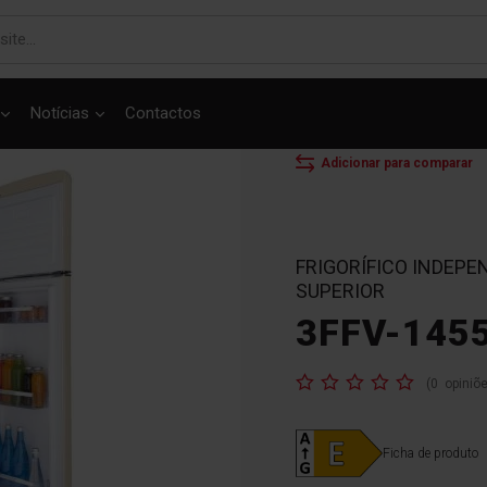
Notícias
Contactos
Mostrar o produto em 3D
INÍCIO
FRIGORÍFICOS
Adicionar para comparar
FRIGORÍFICO INDEP
SUPERIOR
3FFV-145
Classificação:
(
0
opiniõ
Ficha de produto