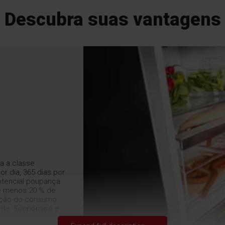
Descubra suas vantagens
a a classe
or dia, 365 dias por
otencial poupança
té menos 20 % de
edução do consumo
ente. Económico e