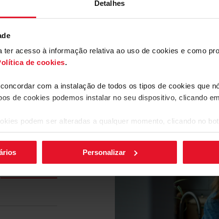
Detalhes
ade
ara ter acesso à informação relativa ao uso de cookies e como 
olítica de cookies
.
a concordar com a instalação de todos os tipos de cookies que 
ipos de cookies podemos instalar no seu dispositivo, clicando e
ferências
anto peso? Com um
 frigoríficos Fagor
os são de vidro
okies podem ser alteradas a qualquer momento, clicando no bot
dez e aumenta a
gorífico não ficará
a está acima de
ários
Personalizar
Descarregar
arquivo