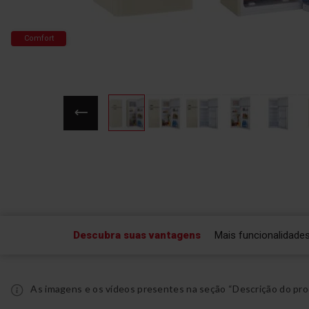
Comfort
Saltar
para
o
início
da
Galeria
de
Descubra suas vantagens
Mais funcionalidade
imagens
As imagens e os vídeos presentes na seção “Descrição do pro