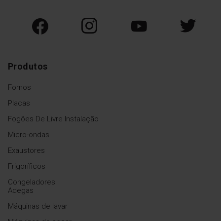
SteamCleaning
O sistema SteamClean utiliza
vapor para limpar a câmara
de cozimento. Deite um
copo de água no tabuleiro,
regule a temperatura para
Produtos
50°C e o tempo para 30
minutos. O vapor ajudará a
soltar a gordura e a sujidade
Fornos
da cavidade.
Placas
Fogões De Livre Instalação
Micro-ondas
Exaustores
Frigoríficos
Congeladores
Adegas
Máquinas de lavar