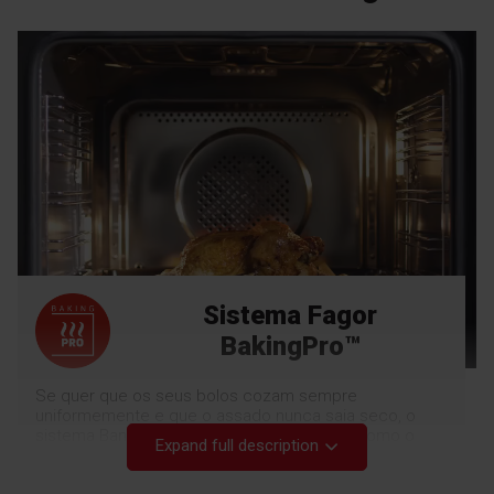
Sistema Fagor
BakingPro™
Se quer que os seus bolos cozam sempre
uniformemente e que o assado nunca saia seco, o
sistema BankingPro™ é a solução perfeita. Como o
Expand full description
calor e a temperatura são distribuídos uniformemente
no interior do forno, os bolos e biscoitos estão