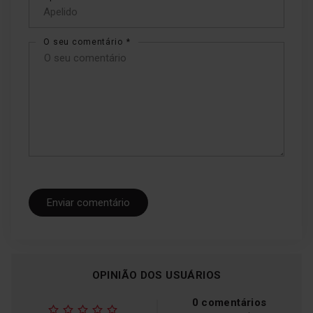
O seu comentário
Confeção equilibrada em
diferentes níveis de forno
Enviar comentário
O novo design garante uma distribuição
uniforme do calor em todo o forno, para que
possa utilizar o forno na sua capacidade
máxima e ter a certeza de que tudo será
cozinhado uniformemente. Graças à sua
OPINIÃO DOS USUÁRIOS
grande capacidade, este forno permite-lhe
cozer até 100 muffins ao mesmo tempo.
0 comentários