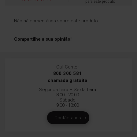
Pode também secar facilmente cogumelos
para este produto
e frutos e cozer em vários níveis ao mesmo
tempo.
Não há comentários sobre este produto.
Compartilhe a sua opinião!
Prateleiras laterais
Call Center
800 300 581
Os tabuleiros são facilmente
removíveis para que possa
chamada gratuita
colocá-los da forma mais
Segunda feira – Sexta feira
conveniente
8:00 - 20:00
Sábado
9:00 - 13:00
Contáctanos