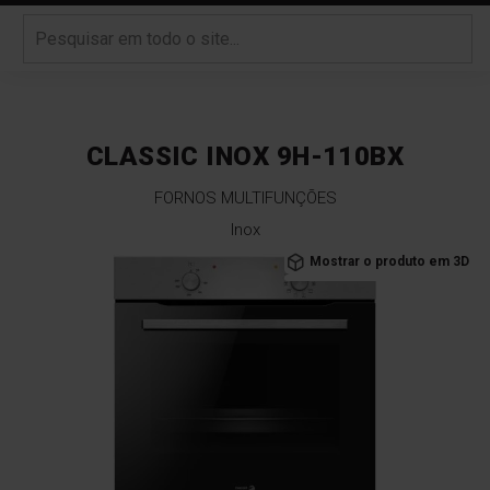
CLASSIC INOX 9H-110BX
FORNOS MULTIFUNÇÕES
Inox
Saltar
Mostrar o produto em 3D
para
o
final
da
Galeria
de
imagens