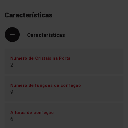
sempre no ponto certo: cozinhados no interior e
perfeitamente tostados no exterior. Mesmo as peças
mais próximas da porta cozinharão na perfeição
Características
graças aos elementos de aquecimento instalados
perto da frente. Tecnologia de ponta num novo
formato para a máxima qualidade de cozedura.
Características
Número de Cristais na Porta
2
Número de funções de confeção
9
Alturas de confeção
6
Esmalte EasyClean