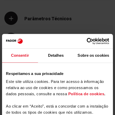
Tenho a certeza de que não gosta de limpar o forno.
Para o ajudar na limpeza, o interior dos fornos Fagor é
Parâmetros Técnicos
revestido com EasyClean, um esmalte especial sem
poros nem irregularidades que evita que a gordura e a
sujidade adiram à superfície. Limpar o forno é agora
extremamente fácil. Não complique a sua vida e
dedique o seu tempo a outras coisas.
Equipamento
Consentir
Detalhes
Sobre os cookies
Respeitamos a sua privacidade
Este site utiliza cookies. Para ter acesso à informação
relativa ao uso de cookies e como processamos os
dados pessoais, consulte a nossa
Política de cookies
.
Manuais e
Transferências
Ao clicar em “Aceito”, está a concordar com a instalação
de todos os tipos de cookies que nós utilizamos.