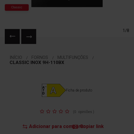
Classic
1/8
Saltar
para
INÍCIO
FORNOS
MULTIFUNÇÕES
o
CLASSIC INOX 9H-110BX
início
da
Galeria
de
Ficha de produto
imagens
Classificação:
(
0
opiniões
)
Adicionar para comparar
Copiar link