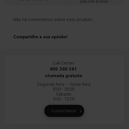
para este produto
Não há comentários sobre este produto.
Compartilhe a sua opinião!
Uma classe de
energia
Opte por poupar e tire
partido de todas as funções
Call Center
que o forno lhe permite para
800 300 581
otimizar ao máximo os seus
chamada gratuita
recursos
Segunda feira – Sexta feira
8:00 - 20:00
Sábado
9:00 - 13:00
Contáctanos
Sistema de porta de