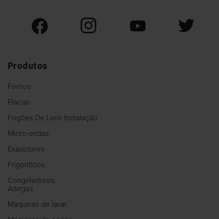
limpeza fácil
Sabemos que é importante
manter um forno limpo e fácil
de limpar. Os nossos fornos
estão equipados com
grampos especiais que
Produtos
permitem que a porta seja
removida rápida e facilmente
para uma limpeza
Fornos
conveniente
Placas
Fogões De Livre Instalação
Micro-ondas
Exaustores
Frigoríficos
SteamCleaning
Congeladores
Adegas
O sistema SteamClean utiliza
vapor para limpar a câmara
Máquinas de lavar
de cozimento. Deite um
copo de água no tabuleiro,