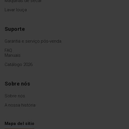
Máquinas de secar
regule a temperatura para
50°C e o tempo para 30
Lavar louça
minutos. O vapor ajudará a
soltar a gordura e a sujidade
da cavidade.
Suporte
Garantia e serviço pós-venda
FAQ
Manuais
Catálogo 2026
Sobre nós
Sobre nós
A nossa história
Mapa del sitio