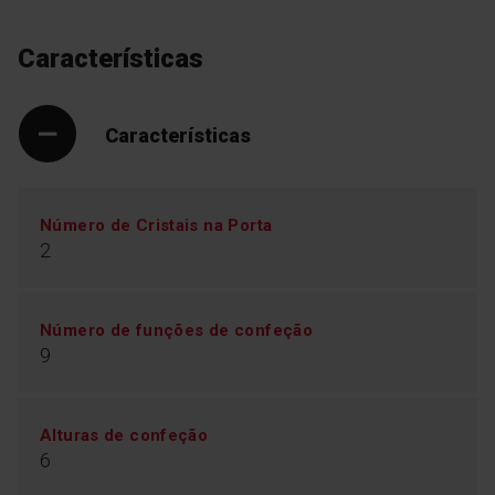
sempre no ponto certo: cozinhados no interior e
perfeitamente tostados no exterior. Mesmo as peças
mais próximas da porta cozinharão na perfeição
Características
graças aos elementos de aquecimento instalados
perto da frente. Tecnologia de ponta num novo
formato para a máxima qualidade de cozedura.
Características
Número de Cristais na Porta
2
Número de funções de confeção
9
Alturas de confeção
6
Capacidade XXL