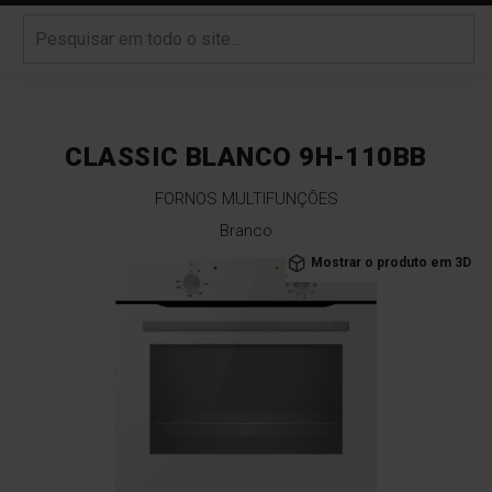
CLASSIC BLANCO 9H-110BB
FORNOS MULTIFUNÇÕES
Branco
Saltar
Mostrar o produto em 3D
para
o
final
da
Galeria
de
imagens