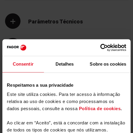
Assim, pode preparar assados e bolos para toda a
família ao mesmo tempo. 77 litros de capacidade são
Parâmetros Técnicos
muito úteis.
Equipamento
Consentir
Detalhes
Sobre os cookies
Respeitamos a sua privacidade
Este site utiliza cookies. Para ter acesso à informação
relativa ao uso de cookies e como processamos os
dados pessoais, consulte a nossa
Política de cookies
.
Esmalte EasyClean
Manuais e
Transferências
Ao clicar em “Aceito”, está a concordar com a instalação
de todos os tipos de cookies que nós utilizamos.