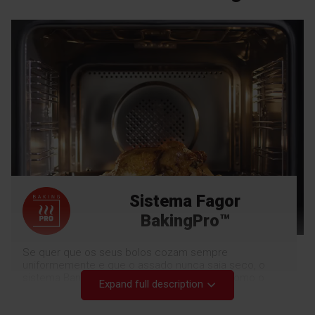
Sistema Fagor
BakingPro™
Se quer que os seus bolos cozam sempre
uniformemente e que o assado nunca saia seco, o
sistema BankingPro™ é a solução perfeita. Como o
Expand full description
calor e a temperatura são distribuídos uniformemente
no interior do forno, os bolos e biscoitos estão