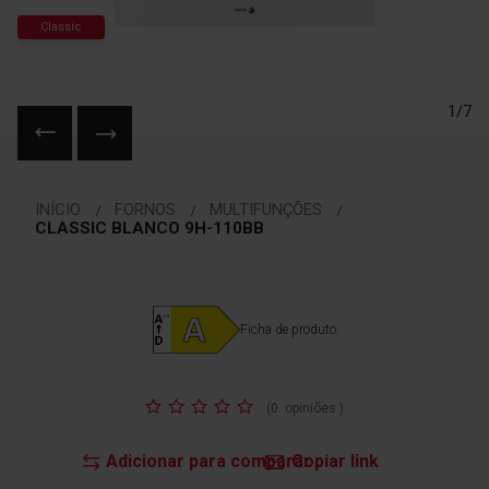
Classic
1/7
Saltar
para
INÍCIO
FORNOS
MULTIFUNÇÕES
o
CLASSIC BLANCO 9H-110BB
início
da
Galeria
de
Ficha de produto
imagens
Classificação:
(
0
opiniões
)
Adicionar para comparar
Copiar link