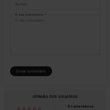
O seu comentário
Pré-aquecimento em 4
minutos
Está com pressa e não tem tempo para
nada? Esta função pré-aquece rapidamente
a câmara de cozimento até à temperatura
Enviar comentário
desejada. A temperatura no interior da
câmara de cozimento atinge 150 °C em
apenas 4 minutos! Pode ser ligado durante
algum tempo antes de colocarmos a panela
para garantir que tudo é feito a tempo.
OPINIÃO DOS USUÁRIOS
0 comentários