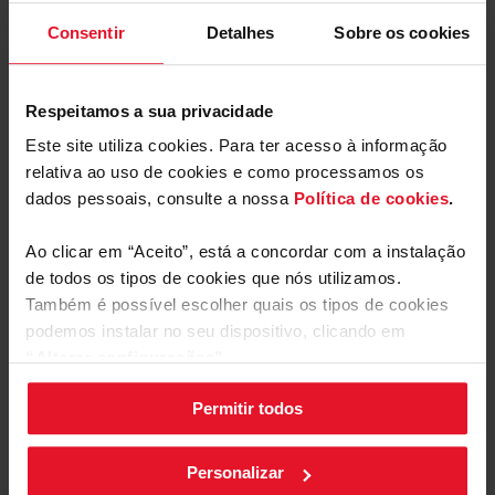
Consentir
Detalhes
Sobre os cookies
Manuais e
Transferências
Respeitamos a sua privacidade
Rótulo energético
Este site utiliza cookies. Para ter acesso à informação
relativa ao uso de cookies e como processamos os
Descarregar
Rótulo energético
arquivo
dados pessoais, consulte a nossa
Política de cookies
.
Ao clicar em “Aceito”, está a concordar com a instalação
Ficha de produto
de todos os tipos de cookies que nós utilizamos.
Também é possível escolher quais os tipos de cookies
Descarregar
Ficha de produto
podemos instalar no seu dispositivo, clicando em
Mostrar mais
arquivo
“Alterar configurações”.
Manual do utilizador
Permitir todos
As suas configurações de cookies podem ser alteradas a
qualquer momento, clicando no botão preto posicionado
Comentários
Descarregar
no canto inferior direito do ecrã.
Manual do utilizador
Personalizar
arquivo