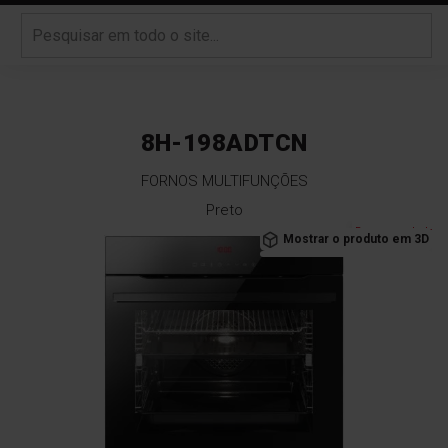
8H-198ADTCN
FORNOS MULTIFUNÇÕES
Preto
Saltar
Recomendado
Mostrar o produto em 3D
para
o
final
da
Galeria
de
imagens