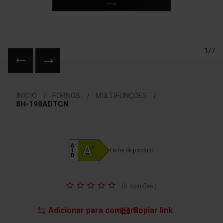
1/7
Saltar
para
INÍCIO
FORNOS
MULTIFUNÇÕES
o
8H-198ADTCN
início
da
Galeria
de
Ficha de produto
imagens
Classificação:
(
0
opiniões
)
Adicionar para comparar
Copiar link