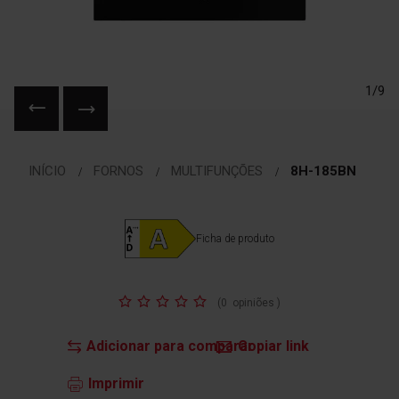
1/9
Saltar
para
INÍCIO
FORNOS
MULTIFUNÇÕES
8H-185BN
o
início
da
Galeria
Ficha de produto
de
imagens
Classificação:
(
0
opiniões
)
Adicionar para comparar
Copiar link
Imprimir