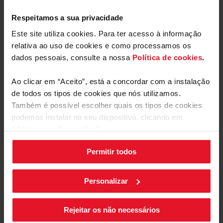
Descarregar
Respeitamos a sua privacidade
Rótulo energético
arquivo
Este site utiliza cookies. Para ter acesso à informação
relativa ao uso de cookies e como processamos os
Ficha de produto
dados pessoais, consulte a nossa
Política de cookies
.
Descarregar
Ao clicar em “Aceito”, está a concordar com a instalação
Ficha de produto
Mostrar mais
arquivo
de todos os tipos de cookies que nós utilizamos.
Também é possível escolher quais os tipos de cookies
Manual do utilizador
podemos instalar no seu dispositivo, clicando em
“Alterar configurações”.
Comentários
Descarregar
Manual do utilizador
arquivo
Permitir todos
As suas configurações de cookies podem ser alteradas a
qualquer momento, clicando no botão preto posicionado
no canto inferior direito do ecrã.
Personalizar
Está a revisar:
Apelido
Rejeitar os não necessários