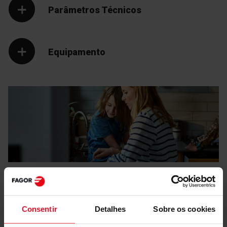
Parâmetros Técnicos
Equipamento
Manuais e
Transferências
Consentir
Detalhes
Sobre os cookies
Rótulo energético