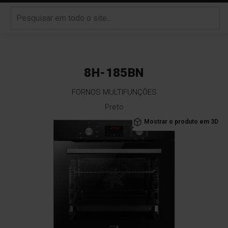
8H-185BN
FORNOS MULTIFUNÇÕES
Preto
Saltar
Mostrar o produto em 3D
para
o
final
da
Galeria
de
imagens