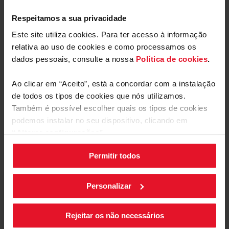
Descarregar
Respeitamos a sua privacidade
Rótulo energético
arquivo
Este site utiliza cookies. Para ter acesso à informação
relativa ao uso de cookies e como processamos os
Ficha de produto
dados pessoais, consulte a nossa
Política de cookies
.
Descarregar
Ao clicar em “Aceito”, está a concordar com a instalação
Ficha de produto
Mostrar mais
arquivo
de todos os tipos de cookies que nós utilizamos.
Também é possível escolher quais os tipos de cookies
Manual do utilizador
podemos instalar no seu dispositivo, clicando em
“Alterar configurações”.
Comentários
Descarregar
Manual do utilizador
arquivo
Permitir todos
As suas configurações de cookies podem ser alteradas a
qualquer momento, clicando no botão preto posicionado
no canto inferior direito do ecrã.
Personalizar
Está a revisar:
Apelido
Rejeitar os não necessários