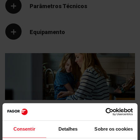
Parâmetros Técnicos
Equipamento
Manuais e
Transferências
Consentir
Detalhes
Sobre os cookies
Rótulo energético