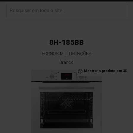
8H-185BB
FORNOS MULTIFUNÇÕES
Branco
Saltar
Mostrar o produto em 3D
para
o
final
da
Galeria
de
imagens