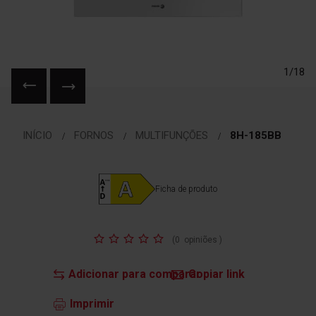
1/18
Saltar
para
INÍCIO
FORNOS
MULTIFUNÇÕES
8H-185BB
o
início
da
Galeria
Ficha de produto
de
imagens
Classificação:
(
0
opiniões
)
Adicionar para comparar
Copiar link
Imprimir