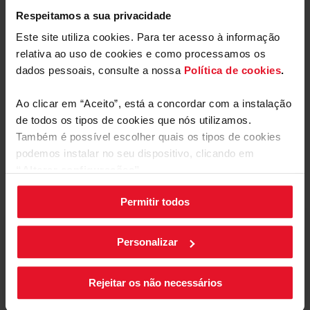
Respeitamos a sua privacidade
Descarregar
Rótulo energético
arquivo
Este site utiliza cookies. Para ter acesso à informação
relativa ao uso de cookies e como processamos os
Manual do utilizador
dados pessoais, consulte a nossa
Política de cookies
.
Ao clicar em “Aceito”, está a concordar com a instalação
Descarregar
Manual do utilizador
de todos os tipos de cookies que nós utilizamos.
arquivo
Também é possível escolher quais os tipos de cookies
podemos instalar no seu dispositivo, clicando em
“Alterar configurações”.
Comentários
Permitir todos
As suas configurações de cookies podem ser alteradas a
qualquer momento, clicando no botão preto posicionado
no canto inferior direito do ecrã.
Está a revisar:
Personalizar
Apelido
Rejeitar os não necessários
O seu comentário