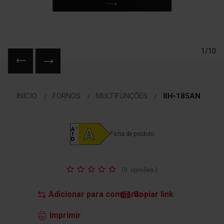
1/10
Saltar
para
INÍCIO
FORNOS
MULTIFUNÇÕES
8H-185AN
o
início
da
Galeria
Ficha de produto
de
imagens
Classificação:
(
0
opiniões
)
Adicionar para comparar
Copiar link
Imprimir