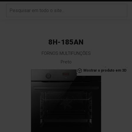
8H-185AN
FORNOS MULTIFUNÇÕES
Preto
Saltar
Recomendado
Mostrar o produto em 3D
para
o
final
da
Galeria
de
imagens