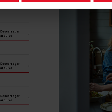
ferências
Mais funcionalidades
Descarregar
arquivo
Clean
Classe de energia A+
Display LED com programas pre
Descarregar
arquivo
Esmalte Easy
Tenho a certeza de que
Para o ajudar na limpez
revestido com EasyCle
Descarregar
poros nem irregularida
arquivo
sujidade adiram à super
extremamente fácil. Nã