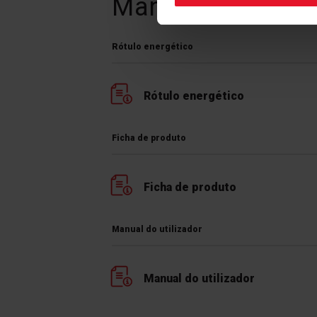
Manuais e
Trans
Rótulo energético
Rótulo energético
Esmalte Easy
Ficha de produto
Ficha de produto
Manual do utilizador
Manual do utilizador