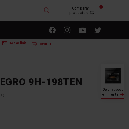
0
Comparar
productos
ULTIFUNÇÕES
MASTER NEGRO 9H-198TEN
Copiar link
Imprimir
EGRO 9H-198TEN
Dę um passo
em frente
es
)