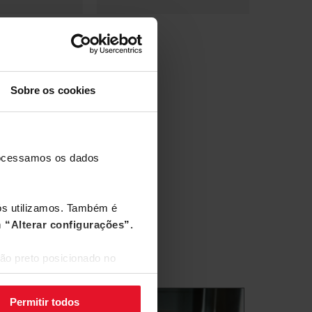
itros de capacidade são muito úteis.
Sobre os cookies
processamos os dados
nós utilizamos. Também é
m
“Alterar configurações”.
ão preto posicionado no
Permitir todos