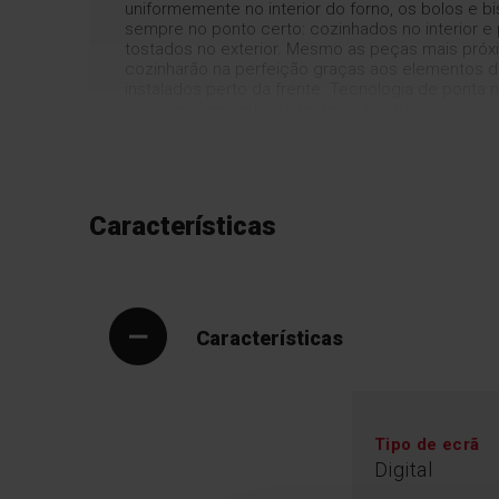
uniformemente no interior do forno, os bolos e b
sempre no ponto certo: cozinhados no interior e
tostados no exterior. Mesmo as peças mais próx
cozinharão na perfeição graças aos elementos 
instalados perto da frente. Tecnologia de ponta
para a máxima qualidade de cozedura.
Características
Características
Tipo de ecrã
Digital