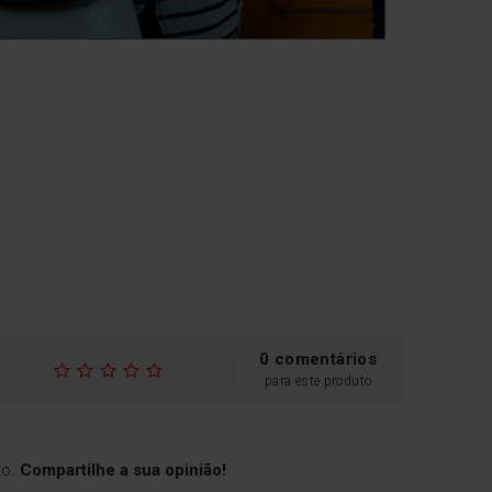
oisas.
Guias telescópicas
0 comentários
para este produto
As corrediças telescópicas
vam
facilitam a remoção dos
tes
tabuleiros do seu forno, o
do
que é muito útil quando os
to.
Compartilhe a sua opinião!
e
recipientes estão muito