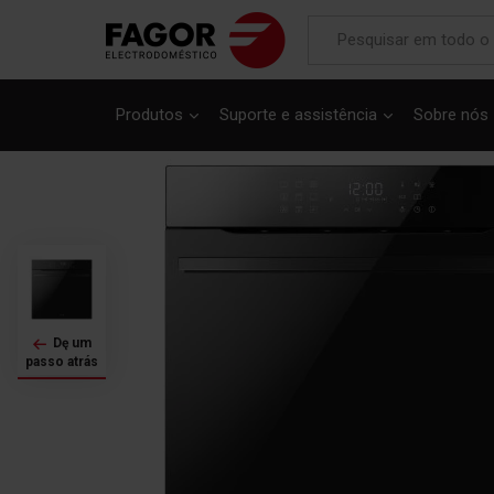
Saltar
para
Produtos
Suporte e assistência
Sobre nós
o
final
da
Galeria
de
imagens
Dę um
passo atrás