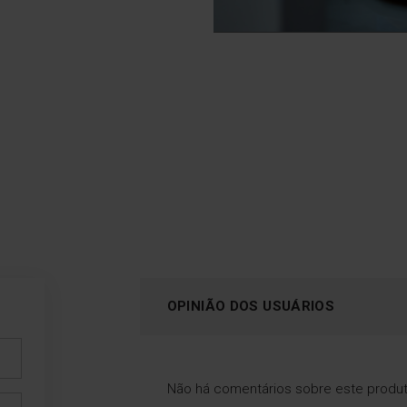
o seu tempo a outras c
Frente fria (3
SoftClose
OPINIÃO DOS USUÁRIOS
painéis)
As dobradiças com
amortecedores a gás tra
O painel central reflete o
a porta imediatamente an
lor, enquanto o exterior se
de esta se fechar, evitan
mantém fresco.
Não há comentários sobre este produ
ruídos desagradáveis d