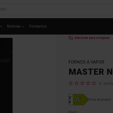
Notícias
Contactos
Mostrar o produto em 3D
INÍCIO
FORNOS
M
Adicionar para comparar
FORNOS A VAPOR
MASTER N
Classificação:
(
0
opiniõ
Ficha de produto
Preto