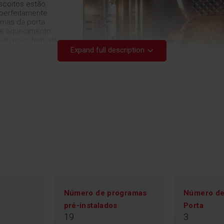
iscoitos estão
 perfeitamente
imas da porta
de aquecimento
 num novo formato
Expand full description
Ca
Número de programas
Número de 
pré-instalados
Porta
19
3
Assim, pode prepa