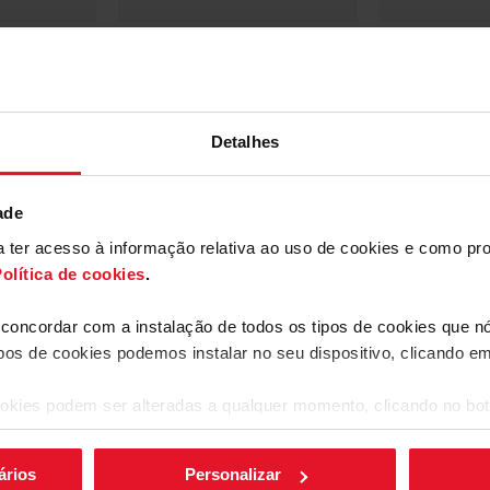
mesmo tempo. 77 l
ções de
Alturas de confeção
6
Detalhes
ade
ara ter acesso à informação relativa ao uso de cookies e como 
olítica de cookies
.
a concordar com a instalação de todos os tipos de cookies que 
 padaria. Basta
ipos de cookies podemos instalar no seu dispositivo, clicando e
raças ao vapor
ão fica
diço. Também pode
okies podem ser alteradas a qualquer momento, clicando no bot
s para garantir que
ários
Personalizar