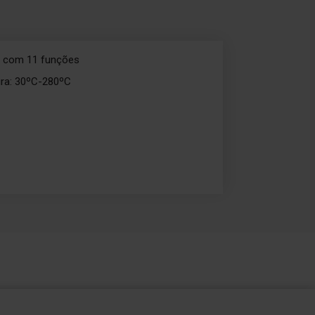
 com 11 funções
ura: 30ºC-280ºC