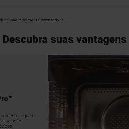
duto” são meramente orientativos.
Descubra suas vantagens
Pro™
rmemente e que o
é a solução
ibuídos