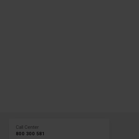
quentes ou pesam muito.
Call Center
800 300 581