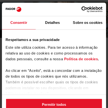
Consentir
Detalhes
Sobre os cookies
Respeitamos a sua privacidade
Este site utiliza cookies. Para ter acesso à informação
Manuais e
Transferências
relativa ao uso de cookies e como processamos os
dados pessoais, consulte a nossa
Política de cookies
.
Rótulo energético
Ao clicar em “Aceito”, está a concordar com a instalação
Descarregar
de todos os tipos de cookies que nós utilizamos.
Rótulo energético
arquivo
Também é possível escolher quais os tipos de cookies
podemos instalar no seu dispositivo, clicando em
Ficha de produto
“Alterar configurações”.
Permitir todos
As suas configurações de cookies podem ser alteradas a
Descarregar