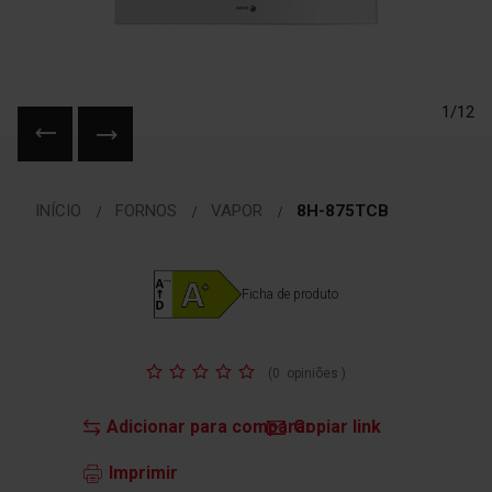
1/12
Saltar
para
INÍCIO
FORNOS
VAPOR
8H-875TCB
o
início
da
Galeria
Ficha de produto
de
imagens
Classificação:
(
0
opiniões
)
Adicionar para comparar
Copiar link
Imprimir