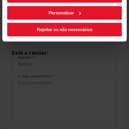
Ficha de produto
qualquer momento, clicando no botão preto posicionado
arquivo
no canto inferior direito do ecrã.
Personalizar
Comentários
Rejeitar os não necessários
Está a revisar:
Apelido
O seu comentário