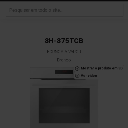
8H-875TCB
FORNOS A VAPOR
Branco
Saltar
Recomendado
Mostrar o produto em 3D
para
Ver vídeo
o
final
da
Galeria
de
imagens