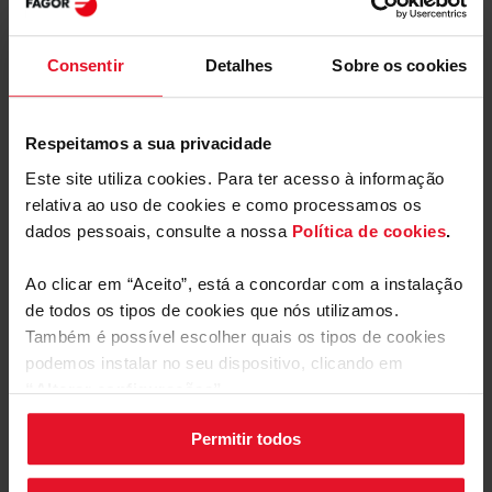
Consentir
Detalhes
Sobre os cookies
Manuais e
Transferências
Respeitamos a sua privacidade
Rótulo energético
Este site utiliza cookies. Para ter acesso à informação
relativa ao uso de cookies e como processamos os
dados pessoais, consulte a nossa
Política de cookies
.
Descarregar
Rótulo energético
arquivo
Ao clicar em “Aceito”, está a concordar com a instalação
de todos os tipos de cookies que nós utilizamos.
Ficha de produto
Também é possível escolher quais os tipos de cookies
podemos instalar no seu dispositivo, clicando em
Descarregar
“Alterar configurações”.
Ficha de produto
Mostrar mais
arquivo
Permitir todos
As suas configurações de cookies podem ser alteradas a
Manual do utilizador
qualquer momento, clicando no botão preto posicionado