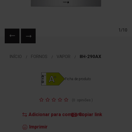
1/10
Saltar
para
INÍCIO
FORNOS
VAPOR
8H-290AX
o
início
da
Galeria
Ficha de produto
de
imagens
Classificação:
(
0
opiniões
)
Adicionar para comparar
Copiar link
Imprimir