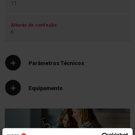
11
Alturas de confeção
6
Parâmetros Técnicos
Equipamento