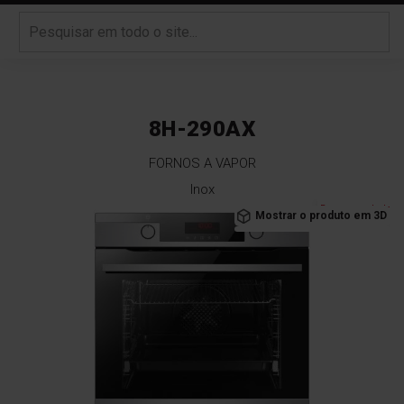
8H-290AX
FORNOS A VAPOR
Inox
Saltar
Recomendado
Mostrar o produto em 3D
para
o
final
da
Galeria
de
imagens