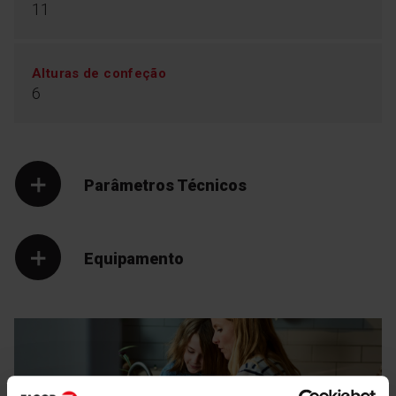
11
Alturas de confeção
6
Parâmetros Técnicos
Equipamento