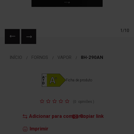
1/10
Saltar
para
INÍCIO
FORNOS
VAPOR
8H-290AN
o
início
da
Galeria
Ficha de produto
de
imagens
Classificação:
(
0
opiniões
)
Adicionar para comparar
Copiar link
Imprimir