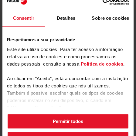
Consentir
Detalhes
Sobre os cookies
Manuais e
Transferências
Respeitamos a sua privacidade
Rótulo energético
Este site utiliza cookies. Para ter acesso à informação
relativa ao uso de cookies e como processamos os
dados pessoais, consulte a nossa
Política de cookies
.
Descarregar
Rótulo energético
arquivo
Ao clicar em “Aceito”, está a concordar com a instalação
de todos os tipos de cookies que nós utilizamos.
Ficha de produto
Também é possível escolher quais os tipos de cookies
podemos instalar no seu dispositivo, clicando em
Descarregar
“Alterar configurações”.
Ficha de produto
Mostrar mais
arquivo
Permitir todos
As suas configurações de cookies podem ser alteradas a
Manual do utilizador
qualquer momento, clicando no botão preto posicionado