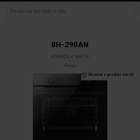
8H-290AN
FORNOS A VAPOR
Preto
Saltar
Recomendado
Mostrar o produto em 3D
para
o
final
da
Galeria
de
imagens