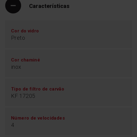
Características
Cor do vidro
Preto
Cor chaminé
Controlo remoto
inox
Com o controlo remoto, pode ligar e desligar o
Tipo de filtro de carvão
exaustor, ajustar a potência da ventoinha e até diminuir
a intensidade das luzes para criar um ambiente
KF 17205
especial na cozinha. Com todo o conforto.
Número de velocidades
4