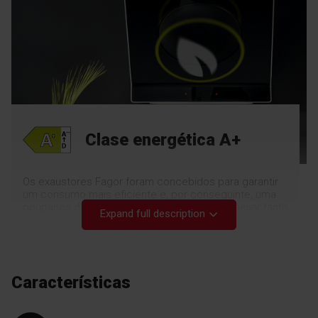
Clase energética A+
Os exaustores Fagor foram concebidos para garantir
um consumo mais eficiente e, por conseguinte, uma
poupança de energia. Podemos cozinhar e assar tanto
Expand full description
quanto quisermos, poupando dinheiro e preservando o
ambiente.
Características