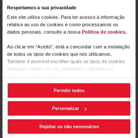
Respeitamos a sua privacidade
Este site utiliza cookies. Para ter acesso à informação
Parâmetros Técnicos
relativa ao uso de cookies e como processamos os
dados pessoais, consulte a nossa
Política de cookies
.
Ao clicar em “Aceito”, está a concordar com a instalação
de todos os tipos de cookies que nós utilizamos.
Também é possível escolher quais os tipos de cookies
podemos instalar no seu dispositivo, clicando em
“Alterar configurações”.
Número de velocidades dos
ventiladores: 4
Permitir todos
As suas configurações de cookies podem ser alteradas a
qualquer momento, clicando no botão preto posicionado
Os odores da cozinha podem ser fracos ou fortes,
Manuais e
Transferências
no canto inferior direito do ecrã.
razão pela qual os exaustores FAGOR, consoante o
Personalizar
modelo, têm 4 níveis de velocidade de ventilação.
Nem sempre precisamos da velocidade máxima do
Rótulo energético
ventilador, talvez apenas uma velocidade baixa para
Rejeitar os não necessários
cozinhar uma sopa e depois mudar para a máxima
enquanto fritamos algo na placa.