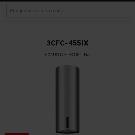
3CFC-455IX
EXAUSTORES DE ILHA
Saltar
para
o
final
da
Galeria
de
imagens