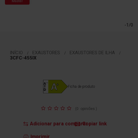
Master
Saltar
para
o
-1/0
início
da
Galeria
de
imagens
INÍCIO
EXAUSTORES
EXAUSTORES DE ILHA
3CFC-455IX
Ficha de produto
Classificação:
(
0
opiniões
)
Adicionar para comparar
Copiar link
Imprimir