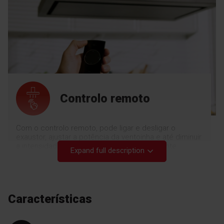
Controlo remoto
Com o controlo remoto, pode ligar e desligar o
exaustor, ajustar a potência da ventoinha e até diminuir
a intensidade das luzes para criar um ambiente
Expand full description
especial na cozinha. Com todo o conforto.
Características