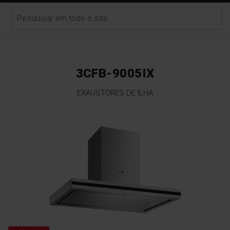
3CFB-9005IX
EXAUSTORES DE ILHA
Saltar
para
o
final
da
Galeria
de
imagens