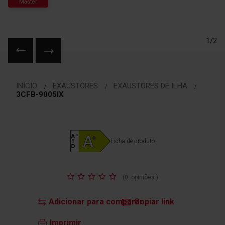
Master
1/2
Saltar
para
INÍCIO
EXAUSTORES
EXAUSTORES DE ILHA
o
3CFB-9005IX
início
da
Galeria
de
Ficha de produto
imagens
Classificação:
(
0
opiniões
)
Adicionar para comparar
Copiar link
Imprimir