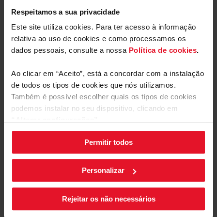
Respeitamos a sua privacidade
Este site utiliza cookies. Para ter acesso à informação
Parâmetros Técnicos
relativa ao uso de cookies e como processamos os
dados pessoais, consulte a nossa
Política de cookies
.
Ao clicar em “Aceito”, está a concordar com a instalação
de todos os tipos de cookies que nós utilizamos.
Também é possível escolher quais os tipos de cookies
podemos instalar no seu dispositivo, clicando em
“Alterar configurações”.
Número de velocidades dos
Permitir todos
As suas configurações de cookies podem ser alteradas a
ventiladores: 4
qualquer momento, clicando no botão preto posicionado
Manuais e
Transferências
no canto inferior direito do ecrã.
Personalizar
Os odores da cozinha podem ser fracos ou fortes,
razão pela qual os exaustores FAGOR, consoante o
Rótulo energético
modelo, têm 4 níveis de velocidade de ventilação.
Rejeitar os não necessários
Nem sempre precisamos da velocidade máxima do
ventilador, talvez apenas uma velocidade baixa para