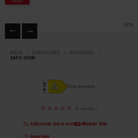
Classic
1/15
Saltar
para
INÍCIO
EXAUSTORES
INTEGRADO
o
3AF3-550N
início
da
Galeria
de
Ficha de produto
imagens
Classificação:
(
0
opiniões
)
Adicionar para comparar
Copiar link
Imprimir