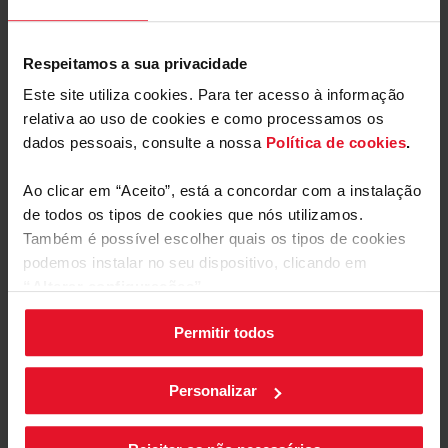
lâmpadas LED são muito duradouras e emitem uma luz
muito agradável. São também muito decorativas.
Escolha um exaustor Fagor e desfrute das melhores
Respeitamos a sua privacidade
soluções
Equipamento
Este site utiliza cookies. Para ter acesso à informação
relativa ao uso de cookies e como processamos os
dados pessoais, consulte a nossa
Política de cookies
.
Parâmetros Técnicos
Ao clicar em “Aceito”, está a concordar com a instalação
de todos os tipos de cookies que nós utilizamos.
Também é possível escolher quais os tipos de cookies
podemos instalar no seu dispositivo, clicando em
“Alterar configurações”.
Permitir todos
As suas configurações de cookies podem ser alteradas a
qualquer momento, clicando no botão preto posicionado
no canto inferior direito do ecrã.
Personalizar
Desligar com atraso
Manuais e
Transferências