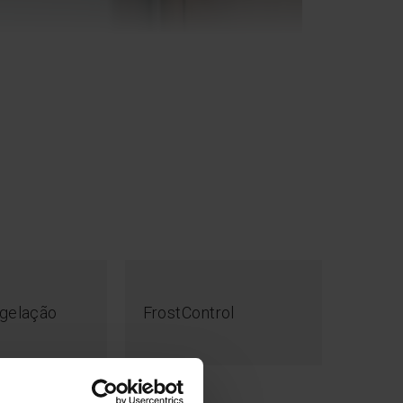
sse energética E
r muito em eletricidade, escolha a classe
gelação
FrostControl
O frigorífico funciona 24 horas por dia, 365 dias
segundo de funcionamento é uma potencial
 Os frigoríficos da classe E consomem até
rgia do que os frigoríficos da classe F. A
mo de eletricidade é também benéfica para o
mico e amigo do ambiente ao mesmo tempo.