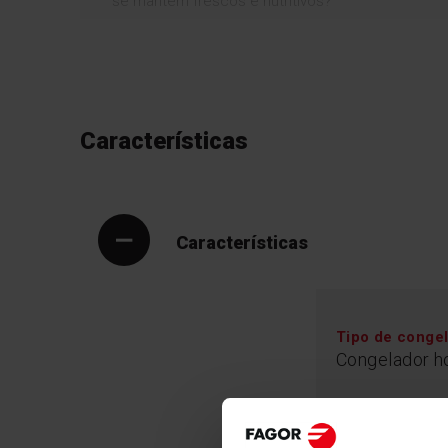
se mantêm frescos e nutritivos?
Características
Características
Tipo de conge
Congelador ho