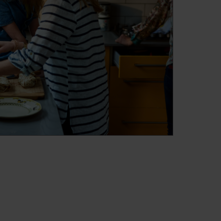
eezerBox
ontrar nada no congelador? Chega de
tados! O cesto especial FreezerBox das arcas
r é a solução perfeita para aceder facilmente
gelados, otimizando o espaço e a limpeza. Mais
l de descarregar e de encontrar o que procura.