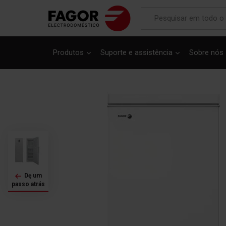
Produtos
Suporte e assistência
Sobre nós
Saltar
para
o
final
da
Galeria
de
imagens
Dę um
passo atrás