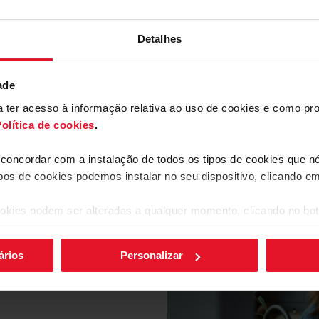
Detalhes
ade
ara ter acesso à informação relativa ao uso de cookies e como 
olítica de cookies
.
a concordar com a instalação de todos os tipos de cookies que 
ferências
ipos de cookies podemos instalar no seu dispositivo, clicando e
especialmente à
 de estar. Os
o foram concebidos
okies podem ser alteradas a qualquer momento, clicando no bot
 mecânicos. Uma
ra todos. Menos
ários
Personalizar
Descarregar
arquivo