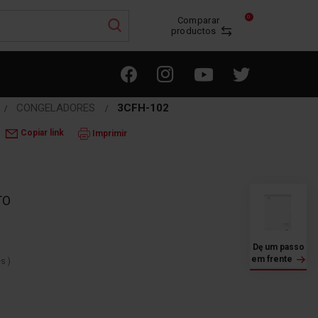
0
Comparar
productos
CONGELADORES
3CFH-102
Copiar link
Imprimir
TO
Dę um passo
em frente
es
)