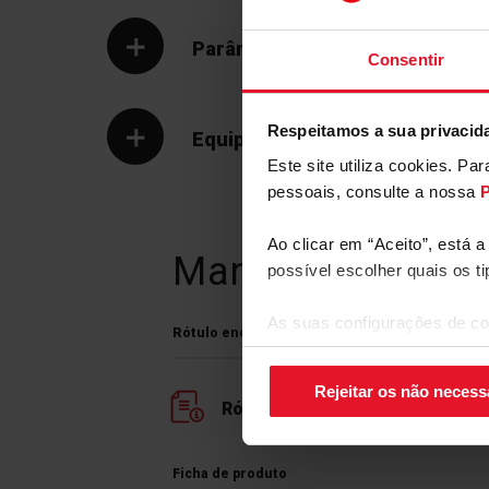
Parâmetros Técnicos
Consentir
Respeitamos a sua privacid
Equipamento
Este site utiliza cookies. P
pessoais, consulte a nossa
P
Operação silenciosa
Ao clicar em “Aceito”, está 
Manuais e
Trans
possível escolher quais os t
Um frigorífico ruidoso pode ser muito irritante, 
noite, ou quando a cozinha está integrada na sala
frigoríficos Fagor com funcionamento silencios
As suas configurações de co
para limitar o ruído gerado pelos componentes
Rótulo energético
canto inferior direito do ecrã.
solução que garante uma maior tranquilidade pa
decibéis e mais descontração.
Rejeitar os não necess
Rótulo energético
Ficha de produto