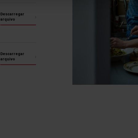
Descarregar
arquivo
Fr
Não consegue enc
compartimentos lo
congeladoras Fago
Descarregar
aos alimentos con
arquivo
espaço, mais fáci