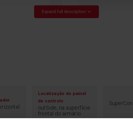
Expand full description
Cla
Localização do painel
lador
Se não quer gasta
de controlo
SuperCon
energética certa! 
rizontal
outSide, na superfície
por ano, e cada 
frontal do armário
poupança para si.
menos 20 % de ene
redução do consu
ambiente. Econó