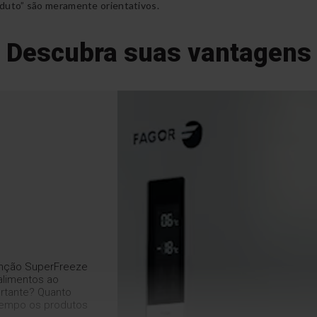
duto” são meramente orientativos.
Descubra suas vantagens
g
função SuperFreeze
alimentos ao
rtante? Quanto
tempo os produtos